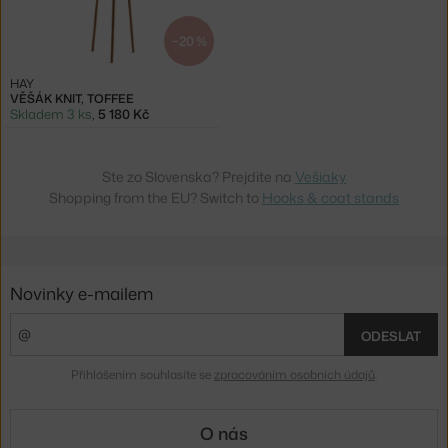
−20 %
HAY
VĚŠÁK KNIT, TOFFEE
Skladem 3 ks
,
5 180 Kč
Ste zo Slovenska? Prejdite na
Vešiaky
Shopping from the EU? Switch to
Hooks & coat stands
Novinky e-mailem
ODESLAT
Přihlášením souhlasíte se
zpracováním osobních údajů
.
O nás