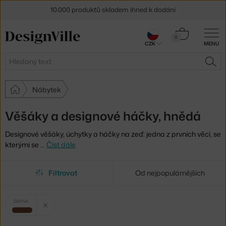
10.000 produktů skladem ihned k dodání
Sleva 5 % pro odběratele
newsletteru
Košík
0
CZK
MENU
0 Kč
30 dní na vrácení zboží
Hledat
HLE
Nábytek
Věšáky a designové háčky, hnědá
Designové věšáky, úchytky a háčky na zeď: jedna z prvních věcí, se
kterými se
…
Číst dále
Filtrovat
Od nejpopulárnějších
Vybrané
Zrušit filtr
BARVA
filtry:
hnědá