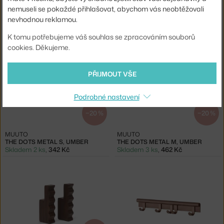
nemuseli se pokaždé přihlašovat, abychom vás neobtěžovali
MUUTO
MUUTO
nevhodnou reklamou.
VĚŠÁK THE DOTS L, TAUPE
SADA THE DOTS METAL, UMBER
Skladem 2 ks
,
624 Kč
Skladem 3 ks
,
1 911 Kč
K tomu potřebujeme váš souhlas se zpracováním souborů
cookies. Děkujeme.
PŘIJMOUT VŠE
Podrobné nastavení
−20 %
−20 %
MUUTO
MUUTO
THE DOTS METAL S, UMBER
THE DOTS METAL M, UMBER
Skladem 2 ks
,
342 Kč
Skladem 3 ks
,
462 Kč