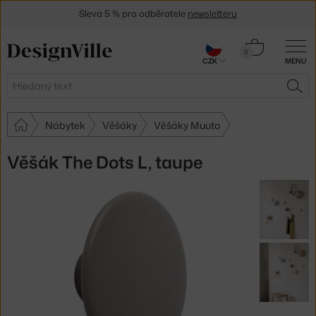
Sleva 5 % pro odběratele
newsletteru
30 dní na vrácení zboží
Košík
0
CZK
MENU
0 Kč
Hledat
HLE
Nábytek
Věšáky
Věšáky Muuto
Věšák The Dots L, taupe