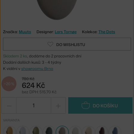
Značka:
Muuto
Designer:
Lars Tornøe
Kolekce:
The Dots
DO WISHLISTU
Skladem 2 ks
, dodáme do 2 pracovních dní
Dodání dalších kusů: 3 - 4 týdny
K vidění v
showroomu Brno
780 Kč
624 Kč
−20 %
bez DPH: 515,70 Kč
−
+
DO KOŠÍKU
VARIANTA