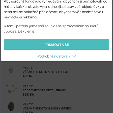
Aby správně fungovalo vyhledávání, abychom si pamatovali, co
Typ věšáku:
nástěnný, vhodné jako úchytka
máte v košíku, abyste vy snadno zjistili stav vaší objednávky a
Kód produktu
MUU-DOTWO1716
nemuseli se pokaždé přihlašovat, abychom vás neobtěžovali
nevhodnou reklamou.
EAN
5713294390249
K tomu potřebujeme váš souhlas se zpracováním souborů
Ste zo Slovenska? Prejdite na
Vešiak The Dots L, taupe
cookies. Děkujeme.
Shopping from the EU? Switch to
The Dots L, taupe
PŘIJMOUT VŠE
Ze stejné kolekce
Podrobné nastavení
MUUTO
VĚŠÁK THE DOTS XS, LIGHT BLUE
402 Kč
MUUTO
SADA THE DOTS METAL, BRASS
1 911 Kč
MUUTO
VĚŠÁK THE DOTS M, DUSTY GREEN
729 Kč