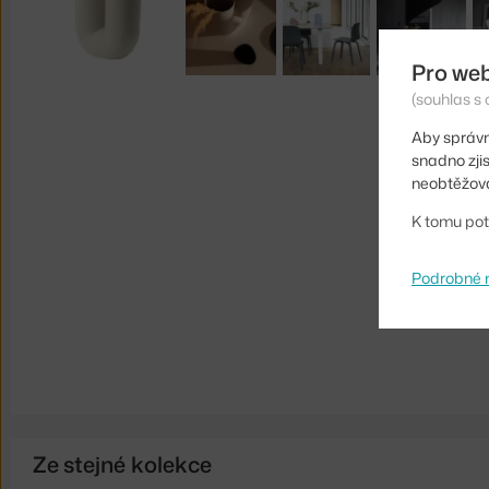
Pro we
(souhlas s 
Aby správn
snadno zji
neobtěžova
K tomu pot
Podrobné 
Ze stejné kolekce