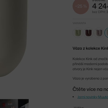
5 659 Kč
4 24
−25 %
bez DPH: 3
VARIANTA
Váza z kolekce Kin
Kolekce Kink od značky
přináší moderní podob
otvory je Kink nejen vá
Váza je vyrobena z porc
Čtěte více na n
Jarní novinky Muut
Výška: