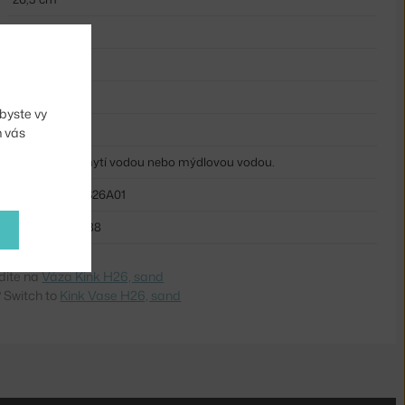
12,9 cm
27,4 cm
písková
byste vy
porcelán
m vás
Pouze ruční mytí vodou nebo mýdlovou vodou.
MUU-KNKVAS26A01
5713294320888
dite na
Váza Kink H26, sand
 Switch to
Kink Vase H26, sand