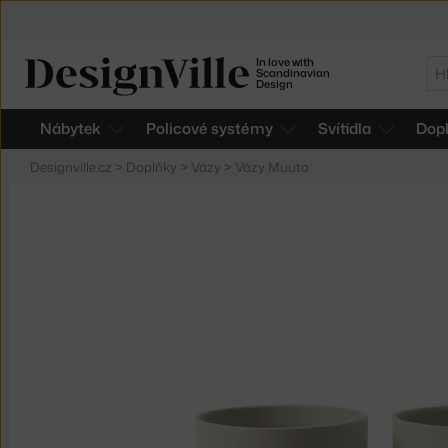
In love with
Hl
Scandinavian
Design
Nábytek
Policové systémy
Svítidla
Dop
Designville.cz
>
Doplňky
>
Vázy
>
Vázy Muuto