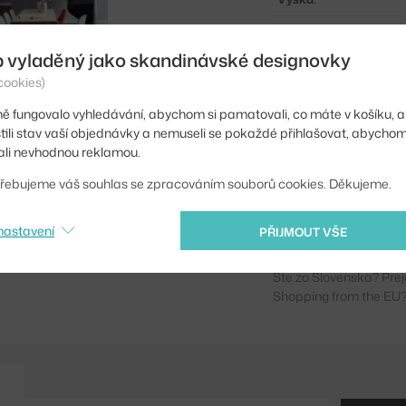
Hloubka:
b vyladěný jako skandinávské designovky
Šířka:
cookies)
Barva:
ě fungovalo vyhledávání, abychom si pamatovali, co máte v košíku, a
Materiál:
stili stav vaší objednávky a nemuseli se pokaždé přihlašovat, abycho
li nevhodnou reklamou.
Info k produktu:
řebujeme váš souhlas se zpracováním souborů cookies. Děkujeme.
Kód produktu
EAN
nastavení
PŘIJMOUT VŠE
Ste zo Slovenska? Prej
Shopping from the EU?