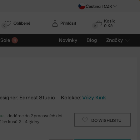
Čeština |
CZK
Košík
Oblíbené
Přihlásit
0 Kč
0
0
Sale
Novinky
Blog
Značky
esigner: Earnest Studio
Kolekce:
Vázy Kink
kus
, dodáme do 2 pracovních dní
DO WISHLISTU
ích kusů: 3 - 4 týdny