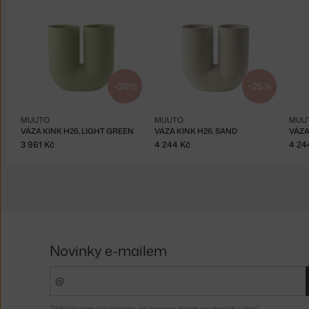
−30 %
−25 %
MUUTO
MUUTO
MUU
VÁZA KINK H26, LIGHT GREEN
VÁZA KINK H26, SAND
VÁZA
3 961 Kč
4 244 Kč
4 24
Novinky e-mailem
Přihlášením souhlasíte se
zpracováním osobních údajů
.