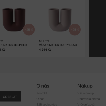
−25 %
−25 %
TO
MUUTO
 KINK H26, DEEP RED
VÁZA KINK H26, DUSTY LILAC
4 Kč
4 244 Kč
O nás
Nákup
Kontakt
Vše o nákupu
ODESLAT
O nás
Doprava a platba
B2B spolupráce
Vrácení zboží