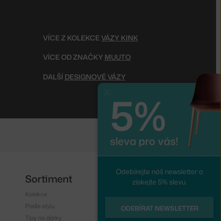
VÍCE Z KOLEKCE
VÁZY KINK
VÍCE OD ZNAČKY
MUUTO
DALŠÍ
DESIGNOVÉ VÁZY
5%
Zavřít
sleva pro vás!
Odebírejte náš newsletter a
Sortiment
Sledujte nás
získejte 5% slevu.
Kolekce
Instagram
Podle stylu
Facebook
ODEBÍRAT NEWSLETTER
Tipy na dárky