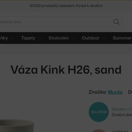
Sleva 5 % pro odběratele
newsletteru
30 dní na vrácení zboží
edat
HLEDAT
lňky
Tapety
Stolování
Outdoor
Summer 
Váza Kink H26, sand
Značka:
Muuto
D
Skladem 1 
SKLADEM
Dodání dalš