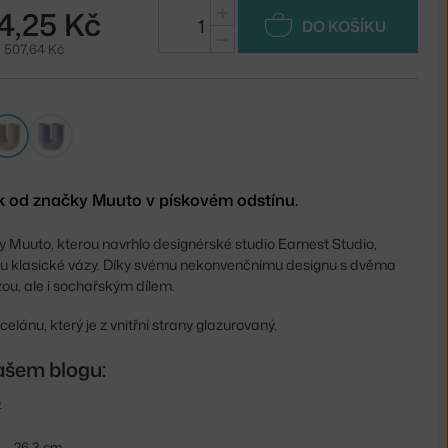
+
4,25 Kč
DO KOŠÍKU
−
 507,64 Kč
k od značky Muuto v pískovém odstínu.
 Muuto, kterou navrhlo designérské studio Earnest Studio,
u klasické vázy. Díky svému nekonvenčnímu designu s dvěma
zou, ale i sochařským dílem.
elánu, který je z vnitřní strany glazurovaný.
ašem blogu:
o
26,3 cm