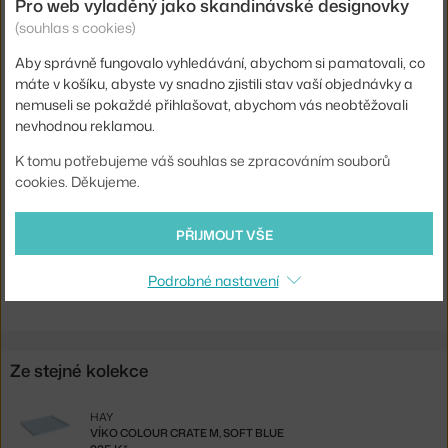
Pro web vyladěný jako skandinávské designovky
(souhlas s cookies)
Délka:
26 cm
Aby správně fungovalo vyhledávání, abychom si pamatovali, co
Šířka:
17 cm
máte v košíku, abyste vy snadno zjistili stav vaší objednávky a
Typ / rozměr:
Small
nemuseli se pokaždé přihlašovat, abychom vás neobtěžovali
nevhodnou reklamou.
Barva:
světle modrá
Materiál:
recyklovaný plast
K tomu potřebujeme váš souhlas se zpracováním souborů
cookies. Děkujeme.
Kód produktu
HAY-AB634-A601-AB84
EAN
5710441301219
PŘIJMOUT VŠE
Ste zo Slovenska? Prejdite na
Colour Crate S, light blue
Podrobné nastavení
Shopping from the EU? Switch to
Colour Crate S, light blue
Ze stejné kolekce
HAY
VÍKO COLOUR CRATE M, SOFT BLUE