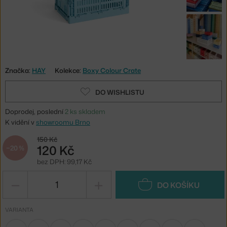
Značka:
HAY
Kolekce:
Boxy Colour Crate
DO WISHLISTU
Doprodej, poslední
2 ks skladem
K vidění v
showroomu Brno
150 Kč
120 Kč
−20 %
bez DPH: 99,17 Kč
−
+
DO KOŠÍKU
VARIANTA