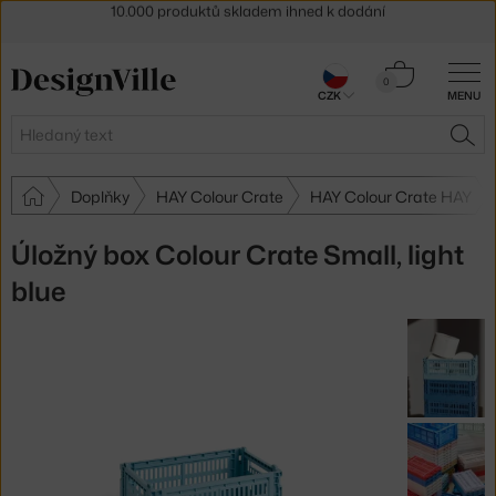
Sleva 5 % pro odběratele
newsletteru
30 dní na vrácení zboží
Košík
0
CZK
MENU
0 Kč
Hledat
HLE
Doplňky
HAY Colour Crate
HAY Colour Crate HAY
Úložný box Colour Crate Small, light
blue