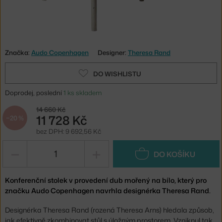
Značka:
Audo Copenhagen
Designer:
Theresa Rand
DO WISHLISTU
Doprodej, poslední
1 ks skladem
14 660 Kč
11 728 Kč
−20 %
bez DPH: 9 692,56 Kč
−
+
DO KOŠÍKU
Konferenční stolek v provedení dub mořený na bílo, který pro
značku Audo Copenhagen navrhla designérka Theresa Rand.
Designérka Theresa Rand (rozená Theresa Arns) hledala způsob,
jak efektivně zkombinovat stůl s úložným prostorem. Vzniknul tak