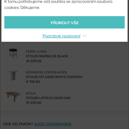
K tomu potřebujeme váš souhlas se zpracováním souborů
cookies. Děkujeme.
Také by se vám mohlo líbit
PŘIJMOUT VŠE
AUDO COPENHAGEN
STOLEK PLINTH LOW, KUNIS BRECCIA
Podrobné nastavení
72 550 Kč
FERM LIVING
STOLEK MARBLE M, BLACK
14 225 Kč
NORMANN COPENHAGEN
STOLEK DIT, SAND WHITE CARRARA
9 750 Kč
BOLIA
STOLEK LATCH S, OILED OAK
31 225 Kč
VÍCE OD ZNAČKY
AUDO COPENHAGEN