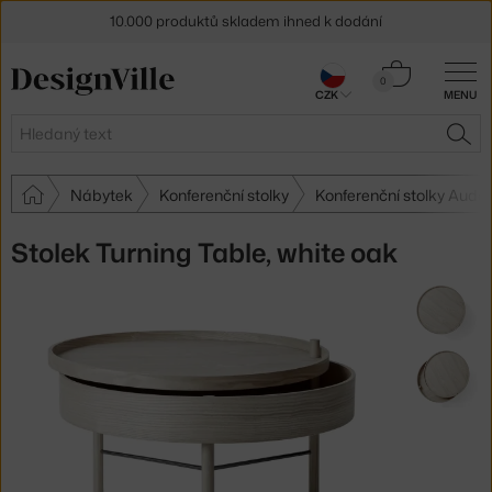
10.000 produktů skladem ihned k dodání
Sleva 5 % pro odběratele
newsletteru
Košík
0
CZK
MENU
0 Kč
30 dní na vrácení zboží
Hledat
HLE
Nábytek
Konferenční stolky
Konferenční stolky Aud
Stolek Turning Table, white oak