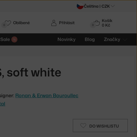
Čeština |
CZK
Košík
Oblíbené
Přihlásit
0 Kč
0
0
Sale
Novinky
Blog
Značky
, soft white
signer:
Ronan & Erwan Bouroullec
tal
DO WISHLISTU