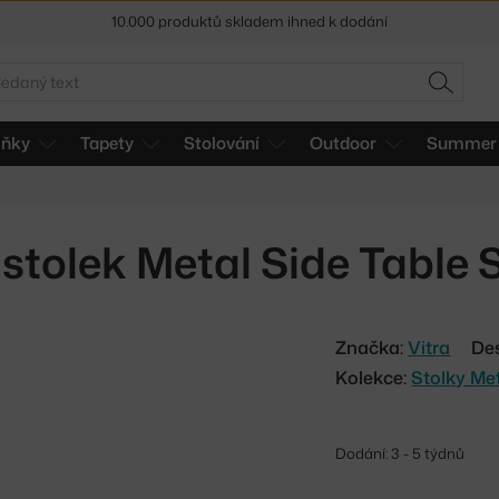
10.000 produktů skladem ihned k dodání
Sleva 5 % pro odběratele
newsletteru
edat
HLEDAT
30 dní na vrácení zboží
lňky
Tapety
Stolování
Outdoor
Summer 
tolek Metal Side Table S
Značka:
Vitra
De
Kolekce:
Stolky Me
Dodání: 3 - 5 týdnů