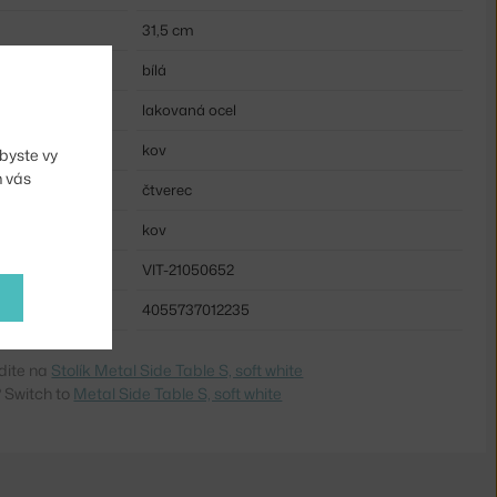
31,5 cm
bílá
lakovaná ocel
kov
byste vy
m vás
čtverec
kov
VIT-21050652
4055737012235
dite na
Stolík Metal Side Table S, soft white
 Switch to
Metal Side Table S, soft white