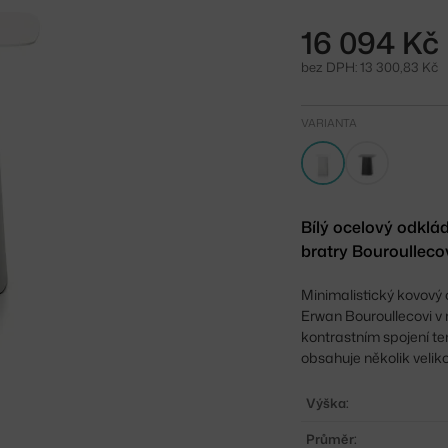
16 094 Kč
bez DPH: 13 300,83 Kč
VARIANTA
Bílý ocelový odklá
bratry Bouroulleco
Minimalistický kovový 
Erwan Bouroullecovi v
kontrastním spojení t
obsahuje několik veliko
Výška:
Průměr: