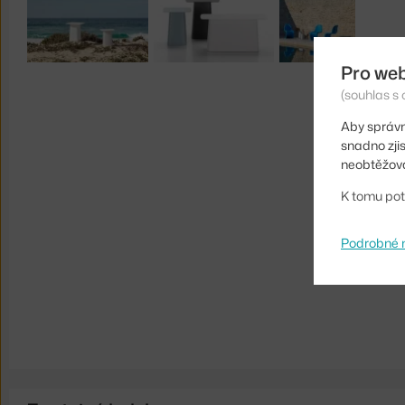
Pro we
(souhlas s 
Aby správn
snadno zji
neobtěžova
K tomu pot
Podrobné 