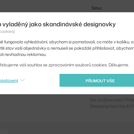
Šířka:
Barva:
b vyladěný jako skandinávské designovky
Materiál:
cookies)
Podnož:
ě fungovalo vyhledávání, abychom si pamatovali, co máte v košíku, a
stili stav vaší objednávky a nemuseli se pokaždé přihlašovat, abycho
Tvar stolu:
li nevhodnou reklamou.
Deska stolu:
řebujeme váš souhlas se zpracováním souborů cookies. Děkujeme.
Kód produktu
nastavení
PŘIJMOUT VŠE
EAN
Ste zo Slovenska? Prej
Shopping from the EU?