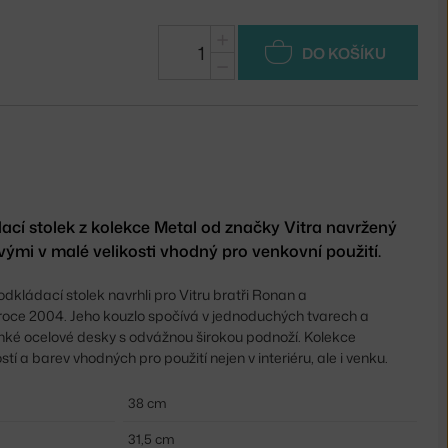
+
DO KOŠÍKU
−
dací stolek z kolekce Metal od značky Vitra navržený
vými v malé velikosti vhodný pro venkovní použití.
odkládací stolek navrhli pro Vitru bratři Ronan a
 roce 2004. Jeho kouzlo spočívá v jednoduchých tvarech a
enké ocelové desky s odvážnou širokou podnoží. Kolekce
stí a barev vhodných pro použití nejen v interiéru, ale i venku.
38 cm
31,5 cm