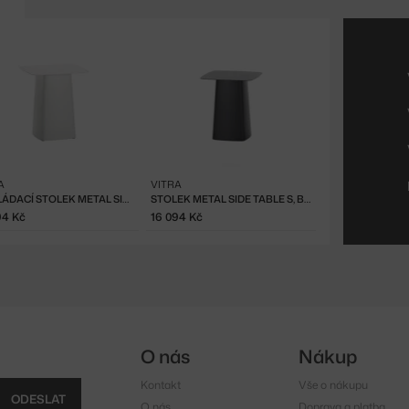
A
VITRA
ODKLÁDACÍ STOLEK METAL SIDE TABLE M, SOFT WHITE
STOLEK METAL SIDE TABLE S, BLACK
94 Kč
16 094 Kč
O nás
Nákup
Kontakt
Vše o nákupu
ODESLAT
O nás
Doprava a platba