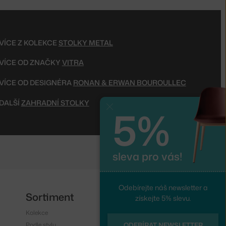
VÍCE Z KOLEKCE
STOLKY METAL
VÍCE OD ZNAČKY
VITRA
VÍCE OD DESIGNÉRA
RONAN & ERWAN BOUROULLEC
DALŠÍ
ZAHRADNÍ STOLKY
5%
Zavřít
sleva pro vás!
Odebírejte náš newsletter a
Sortiment
Sledujte nás
získejte 5% slevu.
Kolekce
Instagram
Podle stylu
Facebook
ODEBÍRAT NEWSLETTER