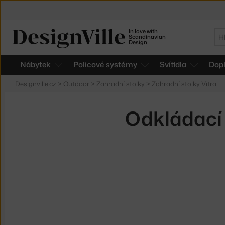
In love with
Hl
Scandinavian
Design
Nábytek
Policové systémy
Svítidla
Dop
Designville.cz
>
Outdoor
>
Zahradní stolky
>
Zahradní stolky Vitra
Odkládací s