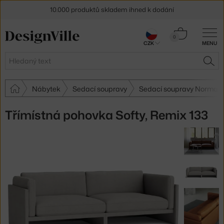
10.000 produktů skladem ihned k dodání
Sleva 5 % pro odběratele
newsletteru
Košík
0
CZK
MENU
0 Kč
30 dní na vrácení zboží
Hledat
HLE
Nábytek
Sedací soupravy
Sedací soupravy Norman
Třímístná pohovka Softy, Remix 133