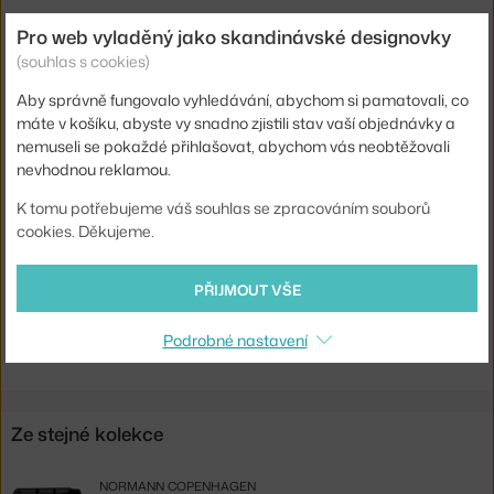
Výška:
81 cm
Pro web vyladěný jako skandinávské designovky
Výška sedáku:
44 cm
(souhlas s cookies)
Hloubka:
103,5 cm
Aby správně fungovalo vyhledávání, abychom si pamatovali, co
máte v košíku, abyste vy snadno zjistili stav vaší objednávky a
Šířka:
240 cm
nemuseli se pokaždé přihlašovat, abychom vás neobtěžovali
Barva:
šedá
nevhodnou reklamou.
Materiál:
textilní potah, dřevěný rám, tvarovaná pěna
K tomu potřebujeme váš souhlas se zpracováním souborů
cookies. Děkujeme.
Typ pohovky:
3-místná
Kód produktu
NCP-610042-REM133
PŘIJMOUT VŠE
Ste zo Slovenska? Prejdite na
Pohovka Softy, Remix 133
Podrobné nastavení
Shopping from the EU? Switch to
Softy 3-Seater, Remix 133
Ze stejné kolekce
NORMANN COPENHAGEN