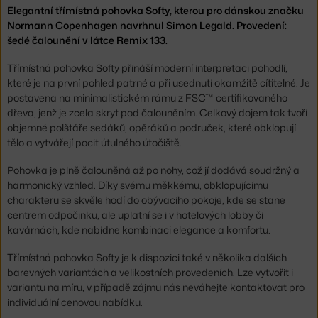
Elegantní třímístná pohovka Softy, kterou pro dánskou značku
Normann Copenhagen navrhnul Simon Legald. Provedení:
šedé čalounění v látce Remix 133.
Třímístná pohovka Softy přináší moderní interpretaci pohodlí,
které je na první pohled patrné a při usednutí okamžitě cítitelné. Je
postavena na minimalistickém rámu z FSC™ certifikovaného
dřeva, jenž je zcela skryt pod čalouněním. Celkový dojem tak tvoří
objemné polštáře sedáků, opěráků a područek, které obklopují
tělo a vytvářejí pocit útulného útočiště.
Pohovka je plně čalouněná až po nohy, což jí dodává soudržný a
harmonický vzhled. Díky svému měkkému, obklopujícímu
charakteru se skvěle hodí do obývacího pokoje, kde se stane
centrem odpočinku, ale uplatní se i v hotelových lobby či
kavárnách, kde nabídne kombinaci elegance a komfortu.
Třímístná pohovka Softy je k dispozici také v několika dalších
barevných variantách a velikostních provedeních. Lze vytvořit i
variantu na míru, v případě zájmu nás neváhejte kontaktovat pro
individuální cenovou nabídku.