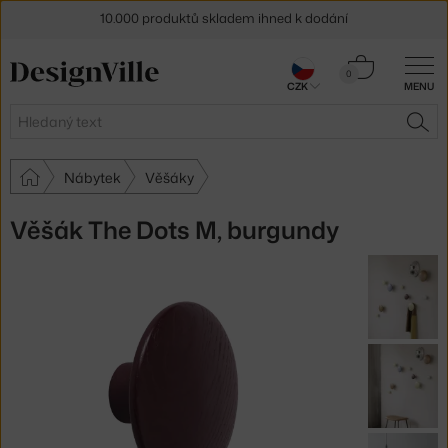
10.000 produktů skladem ihned k dodání
Sleva 5 % pro odběratele
newsletteru
Košík
0
30 dní na vrácení zboží
CZK
MENU
0 Kč
Hledat
HLE
Nábytek
Věšáky
Věšák The Dots M, burgundy