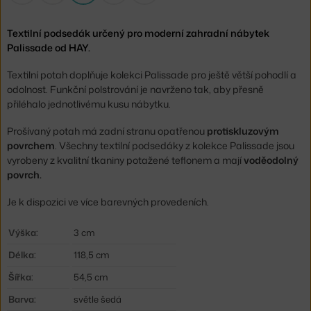
Textilní podsedák určený pro moderní zahradní nábytek
Palissade od HAY.
Textilní potah doplňuje kolekci Palissade pro ještě větší pohodlí a
odolnost. Funkční polstrování je navrženo tak, aby přesně
přiléhalo jednotlivému kusu nábytku.
Prošívaný potah má zadní stranu opatřenou
protiskluzovým
povrchem
. Všechny textilní podsedáky z kolekce Palissade jsou
vyrobeny z kvalitní tkaniny potažené teflonem a mají
voděodolný
povrch.
Je k dispozici ve více barevných provedeních.
Výška:
3 cm
Délka:
118,5 cm
Šířka:
54,5 cm
Barva:
světle šedá