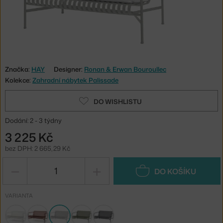
Značka:
HAY
Designer:
Ronan & Erwan Bouroullec
Kolekce:
Zahradní nábytek Palissade
DO WISHLISTU
Dodání: 2 - 3 týdny
3 225 Kč
bez DPH: 2 665,29 Kč
−
+
DO KOŠÍKU
VARIANTA