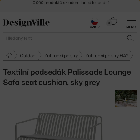
Sleva 5 % pro odběratele
newsletteru
30 dní na vrácení zboží
Košík
0
CZK
MENU
0 Kč
Hledat
HLE
Outdoor
Zahradní polstry
Zahradní polstry HAY
Textilní podsedák Palissade Lounge
Sofa seat cushion, sky grey