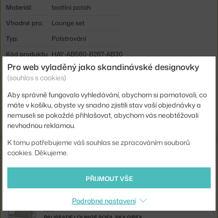
Materiál:
textilní potah
Vhodné pro:
Lounge set
Typ:
Polstrování
Kód produktu
HAY-AB560-B287-AB30
Pro web vyladěný jako skandinávské designovky
EAN
5710441253013
(souhlas s cookies)
Ste zo Slovenska? Prejdite na
Podsedák Palissade Sofa, sky grey
Aby správně fungovalo vyhledávání, abychom si pamatovali, co
Shopping from the EU? Switch to
Palissade Sofa Seat Cushion, sky
máte v košíku, abyste vy snadno zjistili stav vaší objednávky a
grey
nemuseli se pokaždé přihlašovat, abychom vás neobtěžovali
nevhodnou reklamou.
K tomu potřebujeme váš souhlas se zpracováním souborů
Související produkty
cookies. Děkujeme.
HAY
PŘIJMOUT VŠE
LAVIČKA PALISSADE CORD SOFA, SKY GREY
28 475 Kč
Podrobné nastavení
HAY
PALISSADE LOUNGE SOFA, SKY GREY