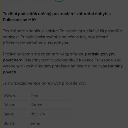
Textilní podsedák určený pro moderní zahradní nábytek
Palissade od HAY.
Textilní potah doplňuje kolekci Palissade pro ještě větší pohodlí a
odolnost. Funkční polstrování je navrženo tak, aby přesně
přiléhalo jednotlivému kusu nábytku.
Prošívaný potah má zadní stranu opatřenou
protiskluzovým
povrchem
. Všechny textilní podsedáky z kolekce Palissade jsou
vyrobeny z kvalitní tkaniny potažené teflonem a mají
voděodolný
povrch.
Je k dispozici ve více barevných provedeních.
Výška:
1 cm
Délka:
124 cm
Šířka:
115,5 cm
Barva:
černá