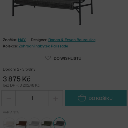
Značka:
HAY
Designer:
Ronan & Erwan Bouroullec
Kolekce:
Zahradní nábytek Palissade
DO WISHLISTU
Dodání: 2 - 3 týdny
3 875 Kč
bez DPH: 3 202,48 Kč
−
+
DO KOŠÍKU
VARIANTA