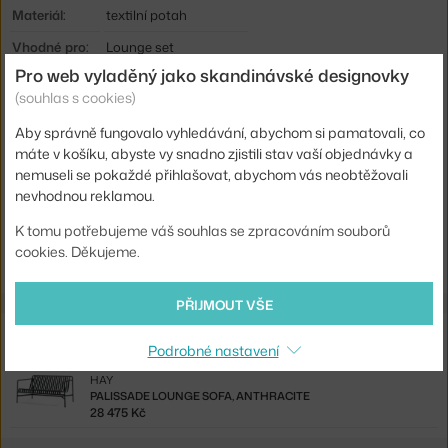
Materiál:
textilní potah
Vhodné pro:
Lounge set
Pro web vyladěný jako skandinávské designovky
Typ:
Polstrování
(souhlas s cookies)
Kód produktu
HAY-AB562-B287-AF12
Aby správně fungovalo vyhledávání, abychom si pamatovali, co
EAN
5710441273011
máte v košíku, abyste vy snadno zjistili stav vaší objednávky a
nemuseli se pokaždé přihlašovat, abychom vás neobtěžovali
Ste zo Slovenska? Prejdite na
Podsedák Palissade Sofa Quilted,
nevhodnou reklamou.
anthracite
K tomu potřebujeme váš souhlas se zpracováním souborů
Shopping from the EU? Switch to
Palissade Sofa Quilted Cushion,
cookies. Děkujeme.
anthracite
PŘIJMOUT VŠE
Související produkty
Podrobné nastavení
HAY
PALISSADE LOUNGE SOFA, ANTHRACITE
28 475 Kč