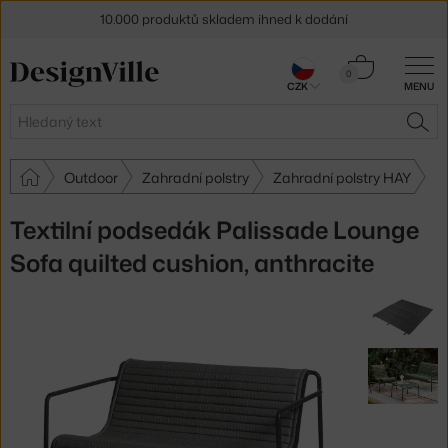
10.000 produktů skladem ihned k dodání
Sleva 5 % pro odběratele
newsletteru
Košík
0
CZK
MENU
0 Kč
30 dní na vrácení zboží
Hledat
HLE
Outdoor
Zahradní polstry
Zahradní polstry HAY
Textilní podsedák Palissade Lounge
Sofa quilted cushion, anthracite