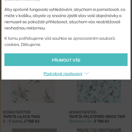
Aby správně fungovalo vyhledávání, abychom si pamatovali, co
máte v košíku, abyste vy snadno zjistili stav vaší objednávky a
nemuseli se pokaždé přihlašovat, abychom vás neobtěžovali
nevhodnou reklamou.
K tomu potřebujeme váš souhlas se zpracováním souborů
BORASTAPETER
BORASTAPETER
cookies. Děkujeme.
TAPETA FOREST FRIENDS 7478
TAPETA LILACS 7667
3 - 5 týdnů
,
1 951 Kč
3 - 5 týdnů
,
2 766 Kč
PŘIJMOUT VŠE
Podrobné nastavení
BORASTAPETER
BORASTAPETER
TAPETA LILACS 7668
TAPETA FALSTERBO BIRDS 7681
3 - 5 týdnů
,
2 766 Kč
Skladem 1 ks
,
2 766 Kč