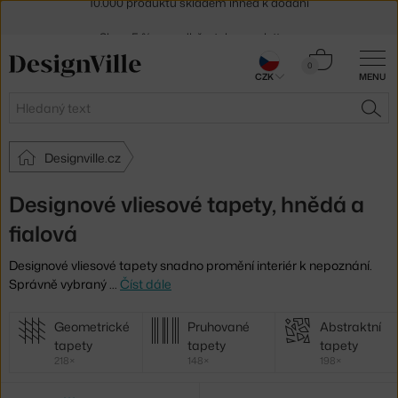
Sleva 5 % pro odběratele
newsletteru
30 dní na vrácení zboží
Košík
0
CZK
MENU
0 Kč
Hledat
HLE
Designville.cz
Designové vliesové tapety, hnědá a
fialová
Designové vliesové tapety snadno promění interiér k nepoznání.
Správně vybraný
…
Číst dále
Další
Geometrické
Pruhované
Abstraktní
kategorie
tapety
tapety
tapety
218×
148×
198×