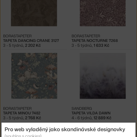
BORASTAPETER
BORASTAPETER
TAPETA DANCING CRANE 3127
TAPETA NOCTURNE 7268
3 - 5 týdnů
,
2 202 Kč
3 - 5 týdnů
,
1 633 Kč
BORASTAPETER
SANDBERG
TAPETA MINOU 7482
TAPETA VILDA DAWN
3 - 5 týdnů
,
2 768 Kč
4 - 6 týdnů
,
12 889 Kč
Pro web vyladěný jako skandinávské designovky
(souhlas s cookies)