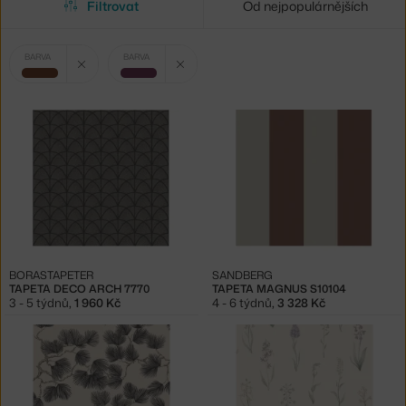
Filtrovat
Od nejpopulárnějších
Vybrané
Zrušit filtr
Zrušit filtr
BARVA
BARVA
filtry:
hnědá
fialová
BORASTAPETER
SANDBERG
TAPETA DECO ARCH 7770
TAPETA MAGNUS S10104
3 - 5 týdnů
,
1 960 Kč
4 - 6 týdnů
,
3 328 Kč