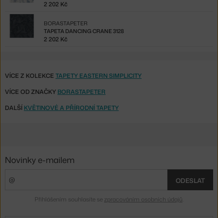
2 202 Kč
BORASTAPETER
TAPETA DANCING CRANE 3128
2 202 Kč
VÍCE Z KOLEKCE
TAPETY EASTERN SIMPLICITY
VÍCE OD ZNAČKY
BORASTAPETER
DALŠÍ
KVĚTINOVÉ A PŘÍRODNÍ TAPETY
Novinky e-mailem
ODESLAT
Přihlášením souhlasíte se
zpracováním osobních údajů
.