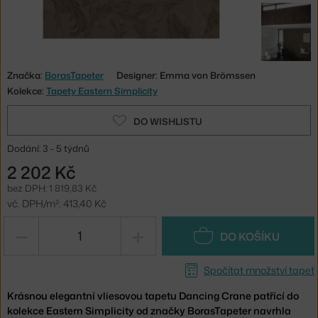
Značka:
BorasTapeter
Designer: Emma von Brömssen
Kolekce:
Tapety Eastern Simplicity
DO WISHLISTU
Dodání: 3 - 5 týdnů
2 202 Kč
bez DPH: 1 819,83 Kč
vč. DPH/m²: 413,40 Kč
−
+
DO KOŠÍKU
Spočítat množství tapet
Krásnou elegantní vliesovou tapetu Dancing Crane patřící do
kolekce Eastern Simplicity od značky BorasTapeter navrhla