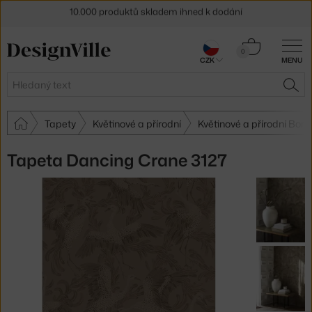
Sleva 5 % pro odběratele
newsletteru
Košík
30 dní na vrácení zboží
0
CZK
MENU
0 Kč
Hledat
HLE
Tapety
Květinové a přírodní
Květinové a přírodní Bor
Tapeta Dancing Crane 3127