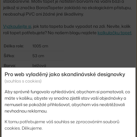
stálobarevné. Motiv tapet je natištěn barvami na vodní bázi a
jelikož si značka BorasTapeter zakládá na ekologickém přístupu,
neobsahují PVC ani žádné jiné škodliviny.
Vyzkoušejte si
, jak tato tapeta bude vypadat na zdi. Nevíte, kolik
rolí tapet potřebujete? Na našem blogu najdete
kalkulačku tapet
.
Délka role:
1005 cm
Šířka:
53 cm
Barva:
béžová
Pro web vyladěný jako skandinávské designovky
Materiál:
vliesová tapeta
(souhlas s cookies)
Kód produktu
BOR-3111
Aby správně fungovalo vyhledávání, abychom si pamatovali, co
EAN
7320094035980
máte v košíku, abyste vy snadno zjistili stav vaší objednávky a
nemuseli se pokaždé přihlašovat, abychom vás neobtěžovali
nevhodnou reklamou.
Ze stejné kolekce
K tomu potřebujeme váš souhlas se zpracováním souborů
cookies. Děkujeme.
BORASTAPETER