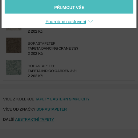
TAPETA DANCING CRANE 3130
PŘIJMOUT VŠE
2 202 Kč
Podrobné nastavení
BORASTAPETER
TAPETA INDIGO GARDEN 3134
2 202 Kč
BORASTAPETER
TAPETA DANCING CRANE 3127
2 202 Kč
BORASTAPETER
TAPETA INDIGO GARDEN 3131
2 202 Kč
VÍCE Z KOLEKCE
TAPETY EASTERN SIMPLICITY
VÍCE OD ZNAČKY
BORASTAPETER
DALŠÍ
ABSTRAKTNÍ TAPETY