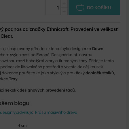
+
DO KOŠÍKU
−
ý podnos od značky Ethnicraft. Provedení ve velikosti
 Clear.
u je inspirovaný přírodou, kterou byla designérka
Dawn
hem svých cest po Evropě. Designérka při návrhu
nováhou mezi bohatými vzory a tlumenými tóny. Přidejte tento
podnos do libovolného prostředí a vneste do něj kousek
j dokonce použít také jako stylový a praktický
doplněk stolků
,
lekce
Tray
.
ízí
několik designových provedení táců.
ašem blogu:
ý design vyzdvihující krásu masivního dřeva
4 cm