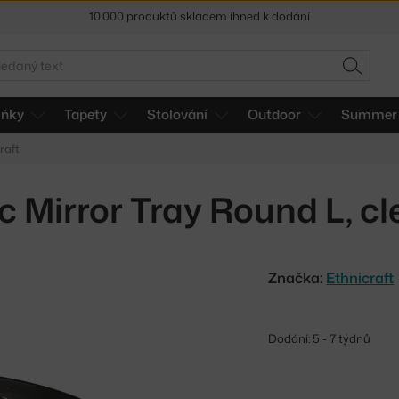
Sleva 5 % pro odběratele
newsletteru
30 dní na vrácení zboží
edat
HLEDAT
lňky
Tapety
Stolování
Outdoor
Summer 
raft
c Mirror Tray Round L, cl
Značka:
Ethnicraft
Dodání: 5 - 7 týdnů