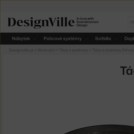
In love with
Hl
Scandinavian
Design
Nábytek
Policové systémy
Svítidla
Dop
Designville.cz
>
Stolování
>
Tácy a podnosy
>
Tácy a podnosy Ethnic
Tá