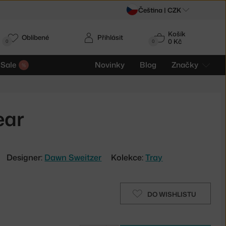
Čeština |
CZK
Košík
Oblíbené
Přihlásit
0 Kč
0
0
Sale
Novinky
Blog
Značky
ear
Designer:
Dawn Sweitzer
Kolekce:
Tray
DO WISHLISTU