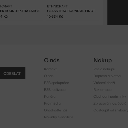
ICRAFT
ETHNICRAFT
EK ROUND EXTRA LARGE
GLASS TRAY ROUND XL, PINOT COMBINED DOT
94 Kč
10 634 Kč
O nás
Nákup
Kontakt
Vše o nákupu
ODESLAT
O nás
Doprava a platba
B2B spolupráce
Vrácení zboží
B2B realizace
Reklamace
Kariéra
Obchodní podmínky
Pro média
Zpracování os. údajů
Ohodnoťte nás
Odstoupit od smlouv
Novinky e-mailem