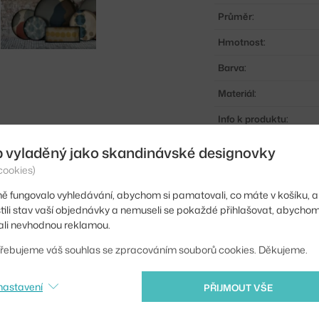
Průměr:
Hmotnost:
Barva:
Materiál:
Info k produktu:
Kód produktu
b vyladěný jako skandinávské designovky
cookies)
EAN
ě fungovalo vyhledávání, abychom si pamatovali, co máte v košíku, a
Ste zo Slovenska? Prej
stili stav vaší objednávky a nemuseli se pokaždé přihlašovat, abycho
Shopping from the EU?
li nevhodnou reklamou.
řebujeme váš souhlas se zpracováním souborů cookies. Děkujeme.
nastavení
PŘIJMOUT VŠE