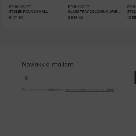
ETHNICRAFT
ETHNICRAFT
ETHN
STOLEK ROUND SMALL
GLASS TRAY OBLONG M, WABI SABI
STOL
5 174 Kč
3 614 Kč
10 8
Novinky e-mailem
Přihlášením souhlasíte se
zpracováním osobních údajů
.