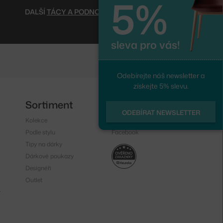
5%
DALŠÍ
TÁCY A PODNOSY
sleva pro vás!
Odebírejte náš newsletter a
získejte 5% slevu.
Sortiment
Sledujte nás
ODEBÍRAT NEWSLETTER
Kolekce
Instagram
Podle stylu
Facebook
Tipy na dárky
Dárkové poukazy
Designéři
Outlet
y