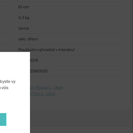
61 cm
4,3 kg
černá
sklo, dřevo
Používání výhradně v interiéru!
ETH-20315
5404023601025
byste vy
dite na
Mirror Tray Round L, clear
m vás
 Switch to
Mirror Tray L, clear