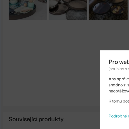
Pro we
(souhlas s 
Aby správn
snadno zji
neobtěžova
K tomu pot
Podrobné 
Související produkty