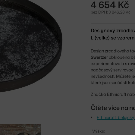
4 654 Kč
bez DPH: 3 846,28 Kč
Designový zrcadlov
L (velké) se vzorem
Design zrcadlového tác
Sweitzer
obklopena bě
experimentovala s rov
nadčasový servírovací 
nevšednosti. Můžete je
které jsou součástí ko
Značka Ethnicraft nab
Čtěte více na n
Ethnicraft: belgick
Výška: