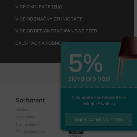
VÍCE Z KOLEKCE
TRAY
VÍCE OD ZNAČKY
ETHNICRAFT
VÍCE OD DESIGNÉRA
DAWN SWEITZER
DALŠÍ
TÁCY A PODNOSY
5%
Zavřít
sleva pro vás!
Odebírejte náš newsletter a
Sortiment
Sledujte nás
získejte 5% slevu.
Kolekce
Instagram
Podle stylu
Facebook
ODEBÍRAT NEWSLETTER
Tipy na dárky
Dárkové poukazy