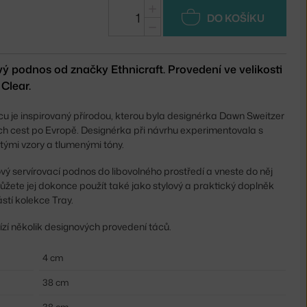
+
DO KOŠÍKU
−
ý podnos od značky Ethnicraft. Provedení ve velikosti
Clear.
u je inspirovaný přírodou, kterou byla designérka Dawn Sweitzer
 cest po Evropě. Designérka při návrhu experimentovala s
ými vzory a tlumenými tóny.
vý servírovací podnos do libovolného prostředí a vneste do něj
žete jej dokonce použít také jako stylový a praktický doplněk
ástí kolekce Tray.
zí několik designových provedení táců.
4 cm
38 cm