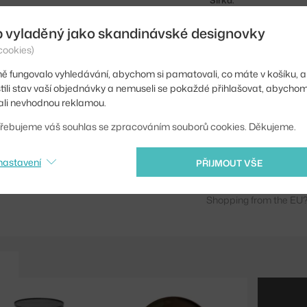
Šířka:
Hmotnost:
b vyladěný jako skandinávské designovky
cookies)
Barva:
ě fungovalo vyhledávání, abychom si pamatovali, co máte v košíku, a
Materiál:
stili stav vaší objednávky a nemuseli se pokaždé přihlašovat, abycho
Info k produktu:
li nevhodnou reklamou.
Kód produktu
řebujeme váš souhlas se zpracováním souborů cookies. Děkujeme.
EAN
nastavení
PŘIJMOUT VŠE
Ste zo Slovenska? Prej
Shopping from the EU?