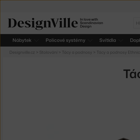
In love with
Hl
Scandinavian
Design
Nábytek
Policové systémy
Svítidla
Dop
Designville.cz
>
Stolování
>
Tácy a podnosy
>
Tácy a podnosy Ethnic
Tác