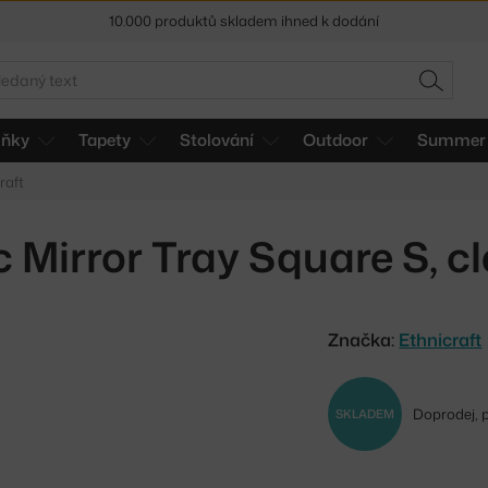
10.000 produktů skladem ihned k dodání
Sleva 5 % pro odběratele
newsletteru
edat
HLEDAT
30 dní na vrácení zboží
lňky
Tapety
Stolování
Outdoor
Summer 
raft
 Mirror Tray Square S, c
Značka:
Ethnicraft
Doprodej, 
SKLADEM