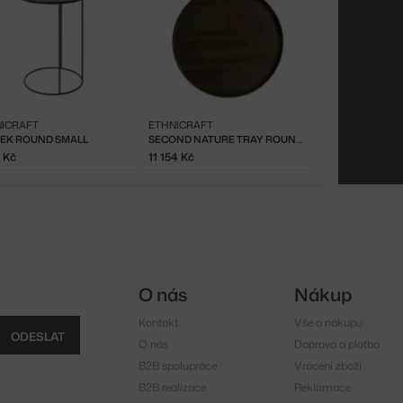
ICRAFT
ETHNICRAFT
EK ROUND SMALL
SECOND NATURE TRAY ROUND XL, MOSS
4 Kč
11 154 Kč
O nás
Nákup
Kontakt
Vše o nákupu
ODESLAT
O nás
Doprava a platba
B2B spolupráce
Vrácení zboží
B2B realizace
Reklamace