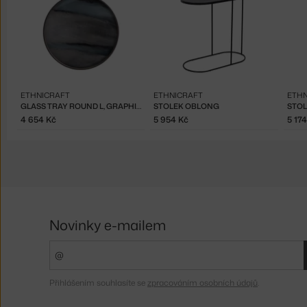
ETHNICRAFT
ETHNICRAFT
ETHN
GLASS TRAY ROUND L, GRAPHITE ORGANIC
STOLEK OBLONG
STOL
4 654 Kč
5 954 Kč
5 17
Novinky e-mailem
Přihlášením souhlasíte se
zpracováním osobních údajů
.