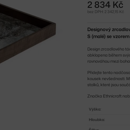
2 834 Kč
bez DPH: 2 342,15 Kč
Designový zrcadlov
S (malé) se vzorem 
Design zrcadlového tác
obklopena během svých
rovnováhou mezi bohat
Přidejte tento nadčaso
kousek nevšednosti. Mů
stolků, které jsou souč
Značka Ethnicraft nabí
Výška:
Hloubka: