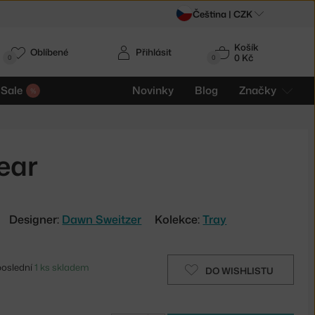
Čeština |
CZK
Košík
Oblíbené
Přihlásit
0 Kč
0
0
Sale
Novinky
Blog
Značky
lear
Designer:
Dawn Sweitzer
Kolekce:
Tray
poslední
1 ks skladem
DO WISHLISTU