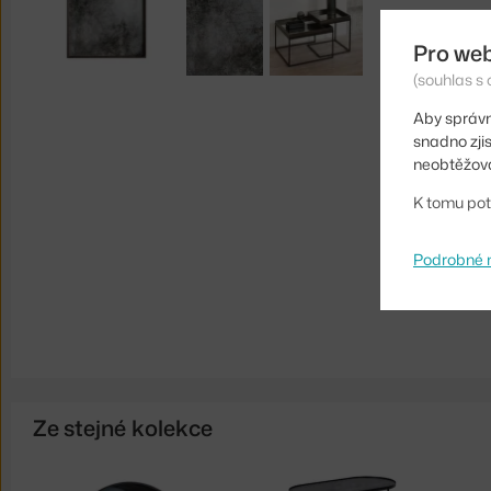
Pro we
(souhlas s 
Aby správn
snadno zji
neobtěžova
K tomu pot
Podrobné 
Ze stejné kolekce