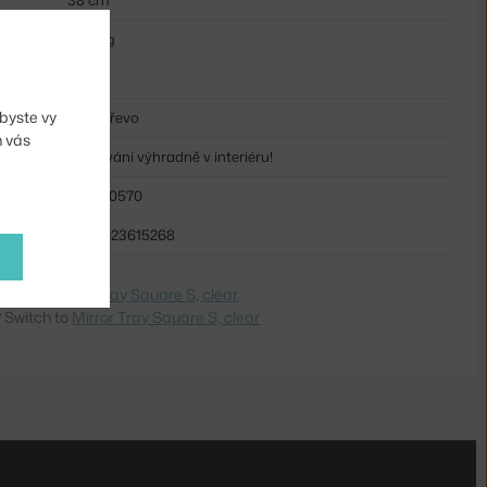
38 cm
2,05 kg
černá
byste vy
sklo, dřevo
m vás
Používání výhradně v interiéru!
ETH-20570
5404023615268
dite na
Mirror Tray Square S, clear
 Switch to
Mirror Tray Square S, clear