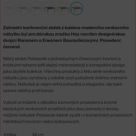
Zahradní konferenční stolek z kolekce moderního venkovního
nábytku byl pro dánskou značku Hay navržen designérskou
dvojicí Ronanem a Erwanem Bouroullecovými. Provedení:
červená.
Nízký stolek Palissade s jednoduchým čtvercovým tvarem a
krátkými nohami sdílí stejný minimalisticlý a kompaktní design
jako zbytek kolekce. Všechny produkty z této série venkovního
nábytku jsou vyrobeny z odolné oceli potažené dvěma vrstvami
nátěru. Nábytek je nejen velmi pohodlný a elegantní, ale také
vysoce odolný proti korozi.
Vybrat si můžete z několika barevných provedení a kromě
klasických venkovních prostředí jako jsou zahrady a terasy,
můžete nábytek Palissade klidně využít i v komerčních prostorách
městských kaváren nebo restauracích.
Výška:
38 cm