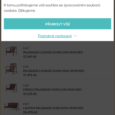
K tomu potřebujeme váš souhlas se zpracováním souborů
cookies. Děkujeme.
Související produkty
PŘIJMOUT VŠE
HAY
PALISSADE LOUNGE SOFA, IRON RED
Podrobné nastavení
28 475 Kč
HAY
PALISSADE LOUNGE CHAIR LOW, IRON RED
12 941 Kč
HAY
PALISSADE LOUNGE CHAIR HIGH, IRON RED
17 475 Kč
HAY
KŘESLO PALISSADE CORD LOW, IRON RED
15 225 Kč
HAY
LAVIČKA PALISSADE CORD SOFA, IRON RED
28 475 Kč