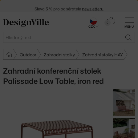
Sleva 5 % pro odběratele
newsletteru
30 dní na vrácení zboží
Košík
0
CZK
MENU
0 Kč
Hledat
HLE
Outdoor
Zahradní stolky
Zahradní stolky HAY
Zahradní konferenční stolek
Palissade Low Table, iron red