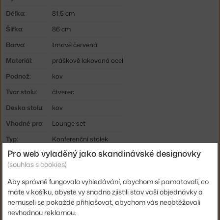
Délka:
81,5 cm
Šířka:
86 cm
Barva:
tmavě červená
Materiál:
práškově lakovaná ocel
Podnož:
kov
Tvar stolu:
čtverec
Deska stolu:
kov
Vhodné pro:
Lounge set
Typ:
Konferenční stolek
Pro web vyladěný jako skandinávské designovky
Kód produktu
HAY-AC138-C457-B485
(souhlas s cookies)
EAN
5710441328179
Aby správně fungovalo vyhledávání, abychom si pamatovali, co
máte v košíku, abyste vy snadno zjistili stav vaší objednávky a
Ste zo Slovenska? Prejdite na
Záhradný stolík Palissade Low
nemuseli se pokaždé přihlašovat, abychom vás neobtěžovali
Table, iron red
nevhodnou reklamou.
Shopping from the EU? Switch to
Palissade Low Table, iron red