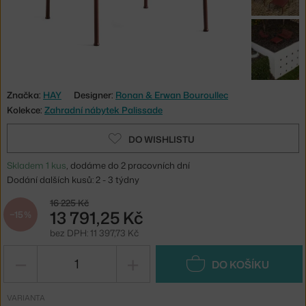
Značka:
HAY
Designer:
Ronan & Erwan Bouroullec
Kolekce:
Zahradní nábytek Palissade
DO WISHLISTU
Skladem 1 kus
, dodáme do 2 pracovních dní
Dodání dalších kusů: 2 - 3 týdny
16 225 Kč
13 791,25 Kč
−15 %
bez DPH: 11 397,73 Kč
−
+
DO KOŠÍKU
VARIANTA