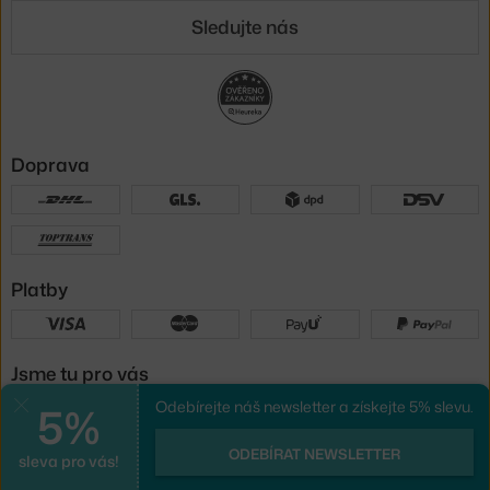
Sledujte nás
Doprava
Platby
Jsme tu pro vás
5%
Odebírejte náš newsletter a získejte 5% slevu.
Zavřít
UX design
a
e-shop na míru
od
ODEBÍRAT NEWSLETTER
sleva pro vás!
PeckaDesign