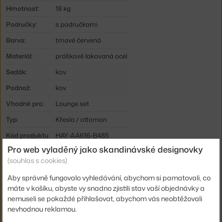
Hmotnost:
18 kg
Područky:
s područkami
Barva:
tmavě červená
Materiál:
práškově lakovaná ocel
Sedák:
kov
Podnož:
kov
Vhodné pro:
Lounge set
Typ:
Křeslo / ottoman
Kód produktu
HAY-AA616-B485
Pro web vyladěný jako skandinávské designovky
EAN
5710441317777
(souhlas s cookies)
Ste zo Slovenska? Prejdite na
Palissade Lounge Chair High, iron
Aby správně fungovalo vyhledávání, abychom si pamatovali, co
red
máte v košíku, abyste vy snadno zjistili stav vaší objednávky a
Shopping from the EU? Switch to
Palissade Lounge Chair High,
nemuseli se pokaždé přihlašovat, abychom vás neobtěžovali
iron red
nevhodnou reklamou.