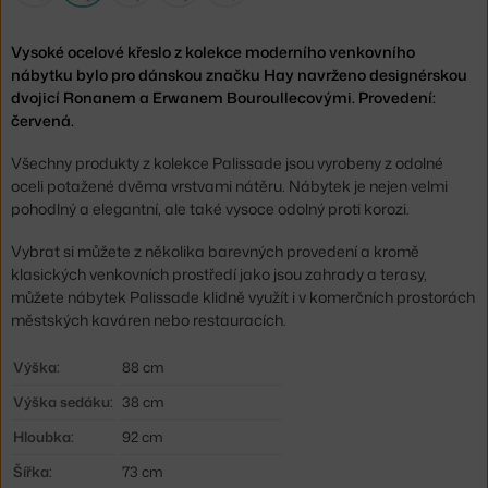
Vysoké ocelové křeslo z kolekce moderního venkovního
nábytku bylo pro dánskou značku Hay navrženo designérskou
dvojicí Ronanem a Erwanem Bouroullecovými. Provedení:
červená.
Všechny produkty z kolekce Palissade jsou vyrobeny z odolné
oceli potažené dvěma vrstvami nátěru. Nábytek je nejen velmi
pohodlný a elegantní, ale také vysoce odolný proti korozi.
Vybrat si můžete z několika barevných provedení a kromě
klasických venkovních prostředí jako jsou zahrady a terasy,
můžete nábytek Palissade klidně využít i v komerčních prostorách
městských kaváren nebo restauracích.
Výška:
88 cm
Výška sedáku:
38 cm
Hloubka:
92 cm
Šířka:
73 cm