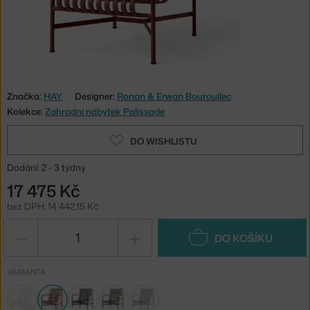
Značka:
HAY
Designer:
Ronan & Erwan Bouroullec
Kolekce:
Zahradní nábytek Palissade
DO WISHLISTU
Dodání: 2 - 3 týdny
17 475 Kč
bez DPH: 14 442,15 Kč
−
+
DO KOŠÍKU
VARIANTA