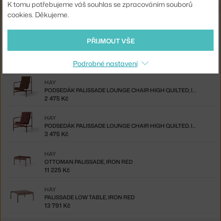
K tomu potřebujeme váš souhlas se zpracováním souborů
cookies. Děkujeme.
Související produkty
PŘIJMOUT VŠE
HAY
PODSEDÁK PALISSADE LOUNGE CHAIR, IRON RED
1 950 Kč
Podrobné nastavení
HAY
PODSEDÁK PALISSADE LOUNGE CHAIR HIGH QUILTED, IRON RED
2 475 Kč
HAY
PODSEDÁK PALISSADE LOUNGE CHAIR HIGH QUILTED, IRON RED
3 475 Kč
HAY
OTTOMAN PALISSADE, IRON RED
11 225 Kč
HAY
PALISSADE LOW TABLE, IRON RED
13 791 Kč