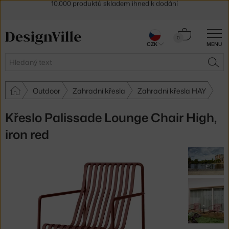
Sleva 5 % pro odběratele
newsletteru
30 dní na vrácení zboží
Košík
0
CZK
MENU
0 Kč
Hledat
HLE
Outdoor
Zahradní křesla
Zahradní křesla HAY
Křeslo Palissade Lounge Chair High,
iron red