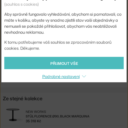
(souhlas s cookies)
Barva:
černá
Materiál:
mramor, práškově lakovaná ocel
Aby správně fungovalo vyhledávání, abychom si pamatovali, co
máte v košíku, abyste vy snadno zjistili stav vaší objednávky a
Podnož:
kov
nemuseli se pokaždé přihlašovat, abychom vás neobtěžovali
Tvar stolu:
kruh
nevhodnou reklamou.
Deska stolu:
mramor / kámen
K tomu potřebujeme váš souhlas se zpracováním souborů
cookies. Děkujeme.
Kód produktu
NWK-44932
PŘIJMOUT VŠE
Ste zo Slovenska? Prejdite na
Stôl Florence Ø90, black marquina
Shopping from the EU? Switch to
Florence Table Ø90, black
marquina
Podrobné nastavení
Ze stejné kolekce
NEW WORKS
STŮL FLORENCE Ø90, BLACK MARQUINA
35 318 Kč