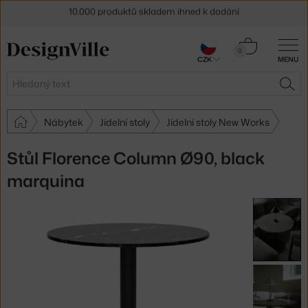
Sleva 5 % pro odběratele
newsletteru
Košík
0
30 dní na vrácení zboží
CZK
MENU
0 Kč
Hledat
HLE
Nábytek
Jídelní stoly
Jídelní stoly New Works
Stůl Florence Column Ø90, black
marquina