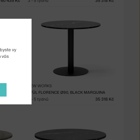
60 435 Kč
3 - 5 týdnů
35 318 Kč
byste vy
m vás
NEW WORKS
RAIS
STŮL FLORENCE Ø90, BLACK MARQUINA
35 318 Kč
3 - 5 týdnů
35 318 Kč