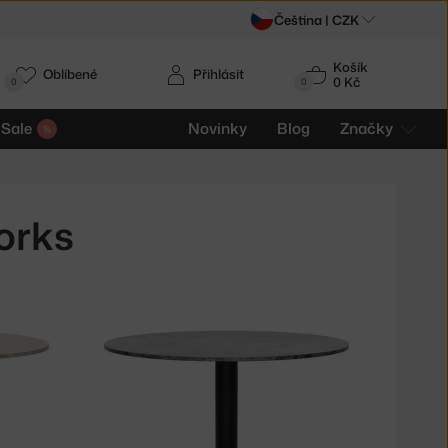
Čeština |
CZK
Košík
Oblíbené
Přihlásit
0 Kč
0
0
Sale
Novinky
Blog
Značky
orks