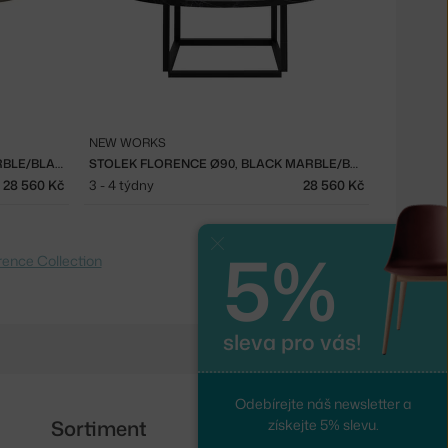
NEW WORKS
STOLEK FLORENCE Ø90, GRIS MARBLE/BLACK
STOLEK FLORENCE Ø90, BLACK MARBLE/BLACK
28 560 Kč
3 - 4 týdny
28 560 Kč
5%
Zavřít
rence Collection
sleva pro vás!
Odebírejte náš newsletter a
Sortiment
Sledujte nás
získejte 5% slevu.