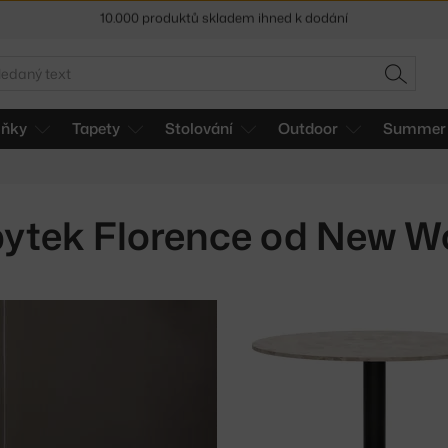
Sleva 5 % pro odběratele
newsletteru
30 dní na vrácení zboží
edat
HLEDAT
lňky
Tapety
Stolování
Outdoor
Summer 
ytek Florence od New W