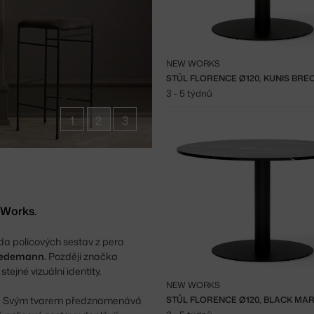
NEW WORKS
STŮL FLORENCE Ø120, KUNIS BRE
3 - 5 týdnů
1
2
3
 Works.
a policových sestav z pera
Hedemann.
Později značka
tejné vizuální identity.
NEW WORKS
olků. Svým tvarem předznamenává
STŮL FLORENCE Ø120, BLACK MA