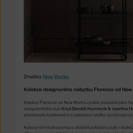
Značka:
New Works
Kolekce designového nábytku Florence od New
Kolekce Florence od New Works vznikla původně jako řad
designérského dua
Knut Bendik Humlevik & Josefine 
představila konferenční a odkládací stolky vycházející ze s
Kovový rám tvoří pevnou a stabilní základnu polic i st