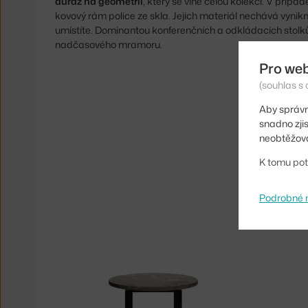
důraz na geometrii
, který se vine celou kolekcí. V přípa
kovový rám police ze skla. Jejich materiál nechává vynik
umístíte. Dominantou konferenčních a odkládacích stolk
nadčasového mramoru.
Pro we
(souhlas s 
Aby správn
snadno zji
neobtěžova
K tomu pot
Podrobné 