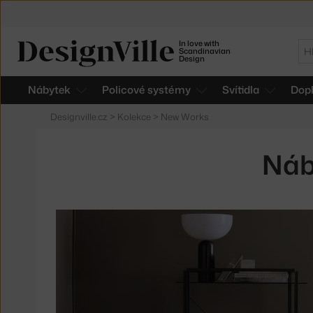
In love with
Hl
Scandinavian
Design
Nábytek
Policové systémy
Svítidla
Dop
Designville.cz
>
Kolekce
>
New Works
Náb
Produkty
v
kolekci
Nábytek
Florence