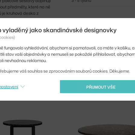
dě policové sestavy doplňují
3 - 5 týdnů
nout předměty, které na ně
ů je kruhová deska z
b vyladěný jako skandinávské designovky
cookies)
ě fungovalo vyhledávání, abychom si pamatovali, co máte v košíku, a
stili stav vaší objednávky a nemuseli se pokaždé přihlašovat, abycho
li nevhodnou reklamou.
řebujeme váš souhlas se zpracováním souborů cookies. Děkujeme.
NEW WORKS
nastavení
PŘIJMOUT VŠE
STŮL FLORENCE Ø90, GRIS DU MA
3 - 5 týdnů