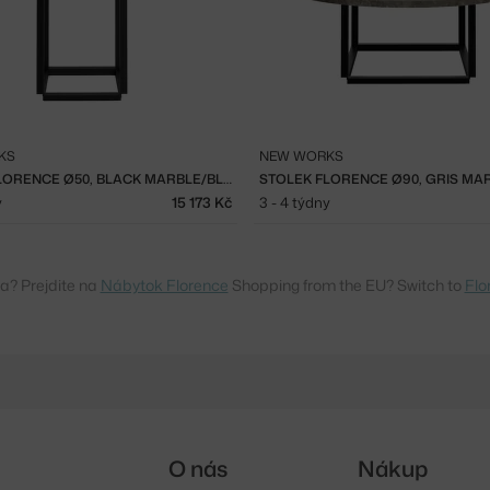
KS
NEW WORKS
STOLEK FLORENCE Ø50, BLACK MARBLE/BLACK
y
15 173 Kč
3 - 4 týdny
a? Prejdite na
Nábytok Florence
Shopping from the EU? Switch to
Flo
O nás
Nákup