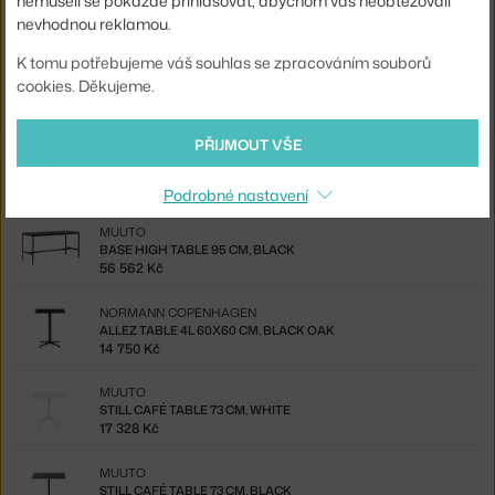
nemuseli se pokaždé přihlašovat, abychom vás neobtěžovali
nevhodnou reklamou.
Ste zo Slovenska? Prejdite na
Stôl Belleville Bistro, light oak veneer
K tomu potřebujeme váš souhlas se zpracováním souborů
Shopping from the EU? Switch to
Belleville Bistro Table, light oak
cookies. Děkujeme.
veneer
PŘIJMOUT VŠE
Také by se vám mohlo líbit
Podrobné nastavení
MUUTO
BASE HIGH TABLE 95 CM, BLACK
56 562 Kč
NORMANN COPENHAGEN
ALLEZ TABLE 4L 60X60 CM, BLACK OAK
14 750 Kč
MUUTO
STILL CAFÉ TABLE 73 CM, WHITE
17 328 Kč
MUUTO
STILL CAFÉ TABLE 73 CM, BLACK