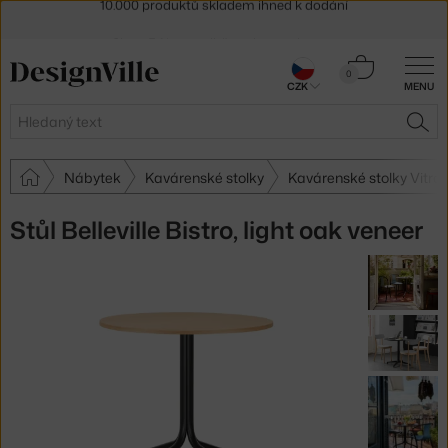
Sleva 5 % pro odběratele
newsletteru
30 dní na vrácení zboží
Košík
0
CZK
MENU
0 Kč
Hledat
HLE
Nábytek
Kavárenské stolky
Kavárenské stolky Vitra
Stůl Belleville Bistro, light oak veneer