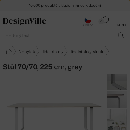
10.000 produktů skladem ihned k dodání
Sleva 5 % pro odběratele
newsletteru
Košík
0
30 dní na vrácení zboží
CZK
MENU
0 Kč
Hledat
HLE
Nábytek
Jídelní stoly
Jídelní stoly Muuto
Stůl 70/70, 225 cm, grey