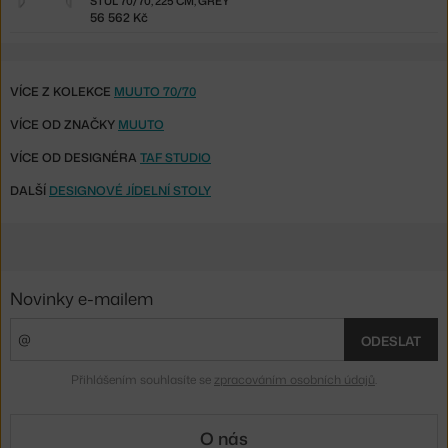
STŮL 70/70, 225 CM, GREY
56 562 Kč
VÍCE Z KOLEKCE
MUUTO 70/70
VÍCE OD ZNAČKY
MUUTO
VÍCE OD DESIGNÉRA
TAF STUDIO
DALŠÍ
DESIGNOVÉ JÍDELNÍ STOLY
Novinky e-mailem
ODESLAT
Přihlášením souhlasíte se
zpracováním osobních údajů
.
O nás