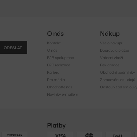
O nás
Nákup
Kontakt
Vše o nákupu
ODESLAT
O nás
Doprava a platba
B2B spolupráce
Vrácení zboží
B2B realizace
Reklamace
Kariéra
Obchodní podmínky
Pro média
Zpracování os. údajů
Ohodnoťte nás
Odstoupit od smlouv
Novinky e-mailem
Platby