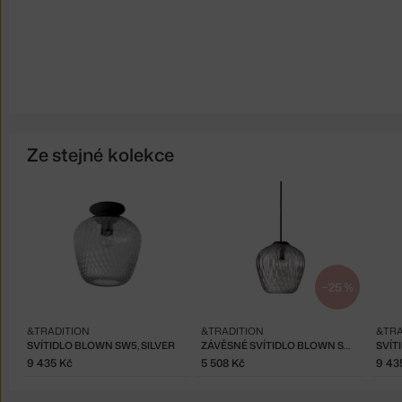
Ze stejné kolekce
−25 %
&TRADITION
&TRADITION
&TRA
SVÍTIDLO BLOWN SW5, SILVER
ZÁVĚSNÉ SVÍTIDLO BLOWN SW4, SILVER
SVÍT
9 435 Kč
5 508 Kč
9 43