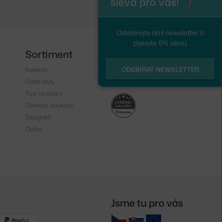
sleva pro vás!
Odebírejte náš newsletter a
získejte 5% slevu.
Sortiment
Sledujte nás
ODEBÍRAT NEWSLETTER
Kolekce
Instagram
Podle stylu
Facebook
Tipy na dárky
Dárkové poukazy
Designéři
Outlet
y
Jsme tu pro vás