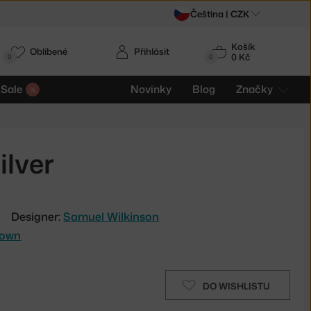
Čeština |
CZK
Košík
Oblíbené
Přihlásit
0 Kč
0
0
Sale
Novinky
Blog
Značky
ilver
Designer:
Samuel Wilkinson
lown
DO WISHLISTU