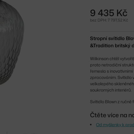
9 435 Kč
bez DPH: 7 797,52 Kč
Stropní svítidlo B
&Tradition britský
Wilkinson chtěl vytvořit 
proto netradiční struk
řemesla s inovativními
zpracováním. Svítidlo v
velkolepého skleněného 
soukromých interiérů.
Svítidlo Blown z ručně 
Čtěte více na n
Od myšlenky k prod