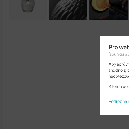
Pro we
(souhlas s 
Aby správn
snadno zji
neobtěžova
K tomu pot
Podrobné 