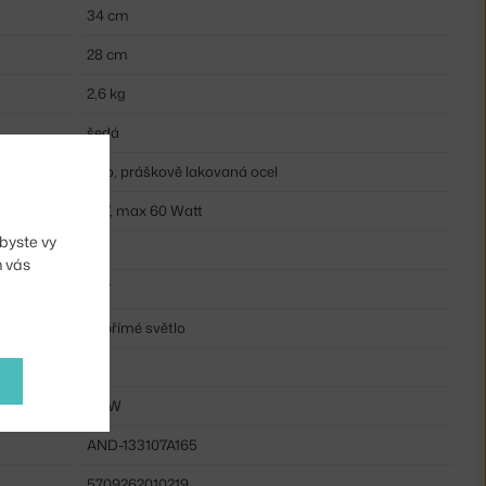
34 cm
28 cm
2,6 kg
šedá
sklo, práškově lakovaná ocel
E27, max 60 Watt
byste vy
kov
m vás
E27
nepřímé světlo
ne
60 W
AND-133107A165
5709262010219