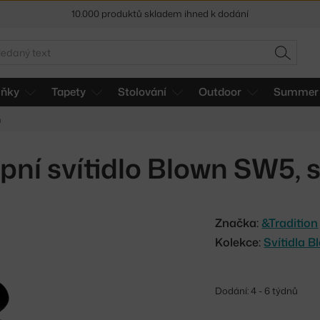
10.000 produktů skladem ihned k dodání
Sleva 5 % pro odběratele
newsletteru
edat
HLEDAT
30 dní na vrácení zboží
lňky
Tapety
Stolování
Outdoor
Summer 
n
pní svítidlo Blown SW5, s
Značka:
&Tradition
Kolekce:
Svítidla B
Dodání: 4 - 6 týdnů