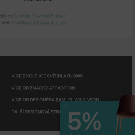
dite na
Svietidlo Blown SW5, silver
 Switch to
Blown SW5 Lamp, silver
VÍCE Z KOLEKCE
SVÍTIDLA BLOWN
VÍCE OD ZNAČKY
&TRADITION
VÍCE OD DESIGNÉRA
SAMUEL WILKINSON
5%
Zavřít
DALŠÍ
DESIGNOVÁ STROPNÍ SVÍTIDLA