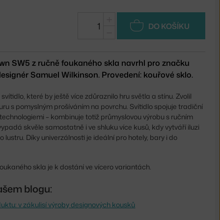
+
DO KOŠÍKU
−
lown SW5 z ručně foukaného skla navrhl pro značku
 designér Samuel Wilkinson. Provedení: kouřové sklo.
svítidlo, které by ještě více zdůraznilo hru světla a stínu. Zvolil
turu s pomyslným prošíváním na povrchu. Svítidlo spojuje tradiční
 technologiemi – kombinuje totiž průmyslovou výrobu s ručním
ypadá skvěle samostatně i ve shluku více kusů, kdy vytváří iluzi
lustru. Díky univerzálnosti je ideální pro hotely, bary i do
foukaného skla je k dostání ve vícero variantách.
ašem blogu:
uktu: v zákulisí výroby designových kousků