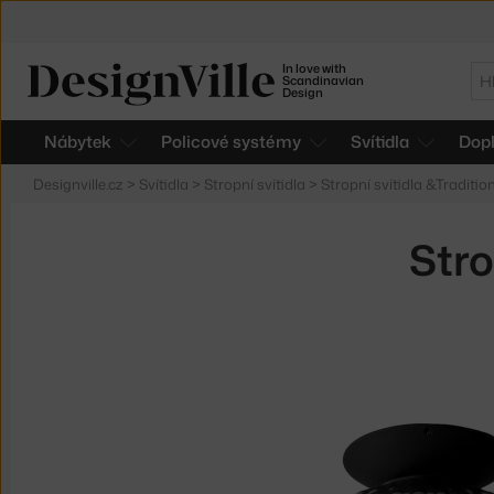
In love with
Hl
Scandinavian
Design
Nábytek
Policové systémy
Svítidla
Dop
Designville.cz
>
Svítidla
>
Stropní svítidla
>
Stropní svítidla &Traditio
Stro