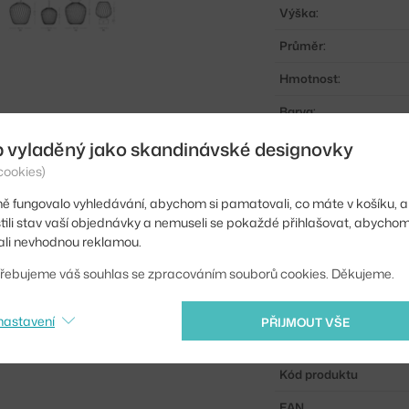
Výška:
Průměr:
Hmotnost:
Barva:
b vyladěný jako skandinávské designovky
Materiál:
cookies)
Zdroj:
ě fungovalo vyhledávání, abychom si pamatovali, co máte v košíku, a
Hlavní materiál:
stili stav vaší objednávky a nemuseli se pokaždé přihlašovat, abycho
li nevhodnou reklamou.
Patice / zdroj:
řebujeme váš souhlas se zpracováním souborů cookies. Děkujeme.
Distribuce světla:
Zdroj součástí:
nastavení
PŘIJMOUT VŠE
Max Watt (LED):
Kód produktu
EAN