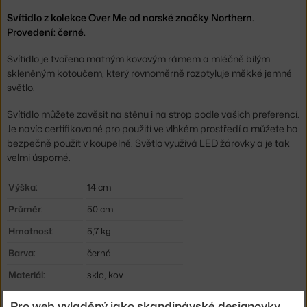
Svítidlo z kolekce Over Me od norské značky Northern.
Provedení: černé.
Svítidlo je tvořeno matným kovovým rámem a mléčně bílým
skleněným kotoučem, který rovnoměrně rozptyluje měkké jemné
světlo.
Svítidlo můžete zavěsit na stěnu i na strop podle vašich preferencí.
Je navíc certifikované pro použití ve vlhkém prostředí a můžete ho
bezpečně použít v koupelně. Světlo využívá LED žárovky a je tak
velmi úsporné.
Výška:
14 cm
Průměr:
50 cm
Hmotnost:
5,7 kg
Barva:
černá
Materiál:
sklo, kov
Zdroj:
E27, max. 4 x 13 W LED
Pro web vyladěný jako skandinávské designovky