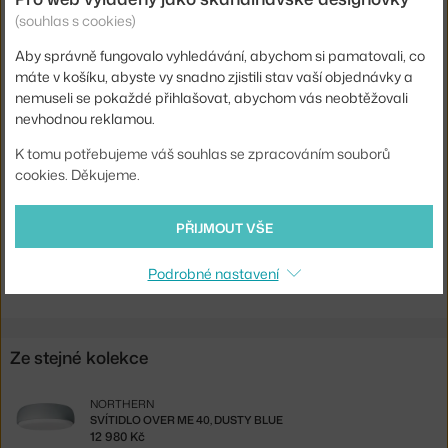
Hlavní materiál:
kov
(souhlas s cookies)
Patice / zdroj:
E27
Aby správně fungovalo vyhledávání, abychom si pamatovali, co
máte v košíku, abyste vy snadno zjistili stav vaší objednávky a
Distribuce světla:
nepřímé světlo
nemuseli se pokaždé přihlašovat, abychom vás neobtěžovali
Zdroj součástí:
ne
nevhodnou reklamou.
Max Watt (LED):
13 W
K tomu potřebujeme váš souhlas se zpracováním souborů
cookies. Děkujeme.
Kód produktu
NRT-676
EAN
7090018216763
PŘIJMOUT VŠE
Ste zo Slovenska? Prejdite na
Svietidlo Over Me 40, black
Podrobné nastavení
Shopping from the EU? Switch to
Over Me 40, black
Ze stejné kolekce
NORTHERN
SVÍTIDLO OVER ME 40, DUSTY BLUE
12 980 Kč