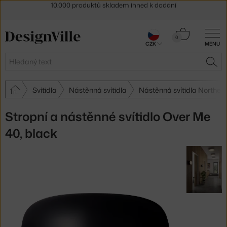
Sleva 5 % pro odběratele
newsletteru
30 dní na vrácení zboží
Košík
0
CZK
MENU
0 Kč
Hledat
HLE
Svítidla
Nástěnná svítidla
Nástěnná svítidla Norther
Stropní a nástěnné svítidlo Over Me
40, black