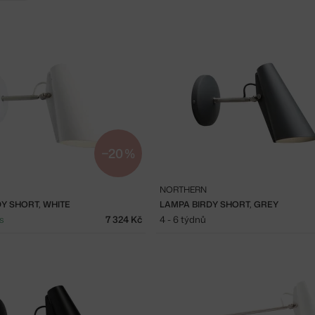
−20 %
NORTHERN
Y SHORT, WHITE
LAMPA BIRDY SHORT, GREY
s
7 324 Kč
4 - 6 týdnů