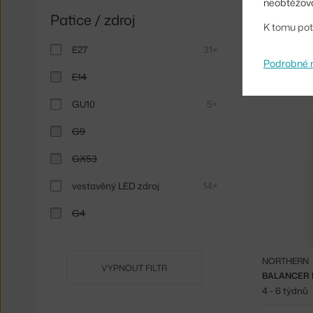
neobtěžova
Patice / zdroj
K tomu pot
NORTHERN
E27
31×
LAMPA BLUS
Podrobné 
Skladem 1 k
E14
GU10
5×
G9
GX53
vestavěný LED zdroj
14×
G4
NORTHERN
VYPNOUT FILTR
BALANCER M
4 - 6 týdnů