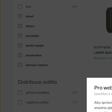
kov
40×
plast
dřevo
porcelán
textil / papír
NORTHERN
LAMPA BUD
pryskyřice
Skladem 1 k
kámen / beton
Distribuce světla
Pro we
přímé osvětlení
20×
(souhlas s 
nepřímé světlo
27×
Aby správn
snadno zji