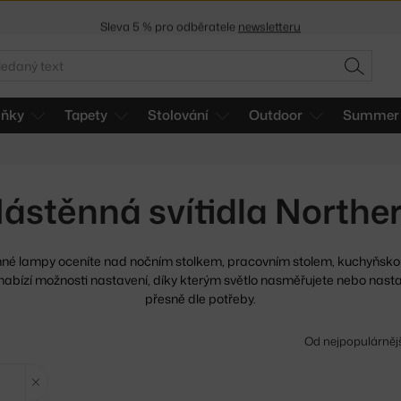
Sleva 5 % pro odběratele
newsletteru
30 dní na vrácení zboží
edat
HLEDAT
lňky
Tapety
Stolování
Outdoor
Summer 
ástěnná svítidla Northe
né lampy oceníte nad nočním stolkem, pracovním stolem,
kuchyňskou
abízí možnosti nastavení, díky kterým světlo nasměřujete nebo nastaví
přesně dle potřeby.
Od nejpopulárněj
Zrušit filtr