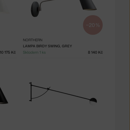
−20 %
NORTHERN
LAMPA BIRDY SWING, GREY
10 175 Kč
Skladem 1 ks
8 140 Kč