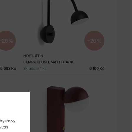
−20 %
−20 %
NORTHERN
LAMPA BLUSH, MATT BLACK
5 692 Kč
Skladem 1 ks
6 100 Kč
byste vy
m vás