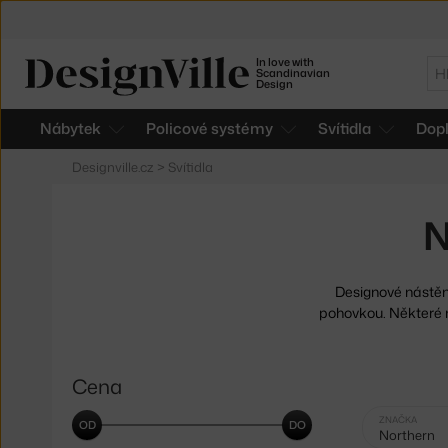
In love with
Hl
Scandinavian
Design
Nábytek
Policové systémy
Svítidla
Dop
Designville.cz
>
Svítidla
N
Designové nástěn
pohovkou. Některé n
Cena
Vybrané
ZNAČKA
Northern
filtry: