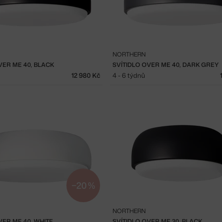
NORTHERN
VER ME 40, BLACK
SVÍTIDLO OVER ME 40, DARK GREY
12 980 Kč
4 - 6 týdnů
−20 %
NORTHERN
VER ME 40, WHITE
SVÍTIDLO OVER ME 30, BLACK