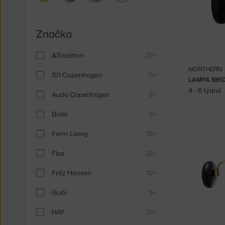
Značka
&Tradition
22×
NORTHERN
101 Copenhagen
11×
LAMPA BIRD
4 - 6 týdnů
Audo Copenhagen
9×
Bolia
9×
Ferm Living
15×
Flos
22×
Fritz Hansen
10×
Gubi
9×
HAY
31×