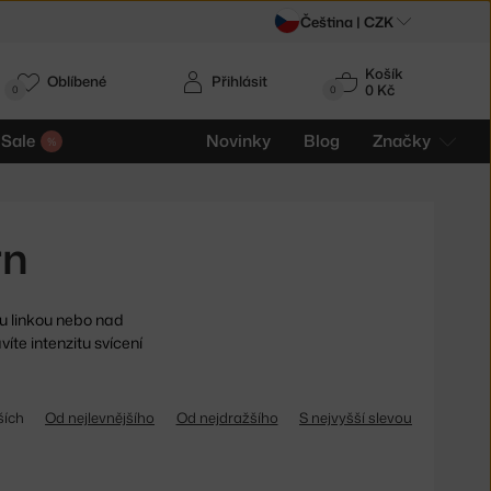
Čeština |
CZK
Košík
Oblíbené
Přihlásit
0 Kč
0
0
Sale
Novinky
Blog
Značky
rn
 linkou nebo nad
te intenzitu svícení
ších
Od nejlevnějšího
Od nejdražšího
S nejvyšší slevou