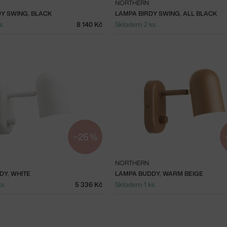
NORTHERN
Y SWING, BLACK
LAMPA BIRDY SWING, ALL BLACK
s
8 140 Kč
Skladem 2 ks
−25 %
NORTHERN
DY, WHITE
LAMPA BUDDY, WARM BEIGE
ks
5 336 Kč
Skladem 1 ks