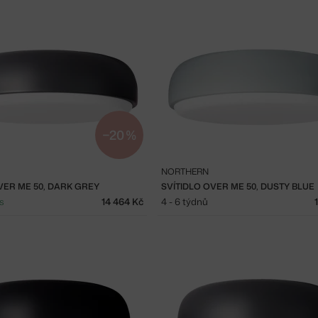
−20 %
NORTHERN
VER ME 50, DARK GREY
SVÍTIDLO OVER ME 50, DUSTY BLUE
s
14 464 Kč
4 - 6 týdnů