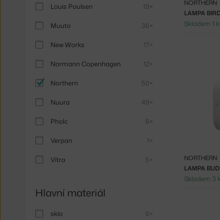
NORTHERN
Louis Poulsen
19×
LAMPA BIRD
Skladem 1 k
Muuto
36×
New Works
17×
Normann Copenhagen
12×
Northern
50×
Nuura
49×
Pholc
8×
Verpan
1×
NORTHERN
Vitra
5×
LAMPA BUD
Skladem 3 
Hlavní materiál
sklo
8×