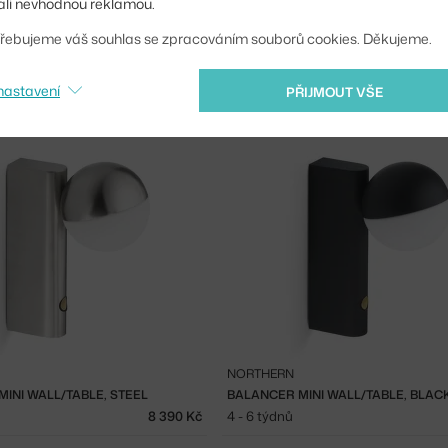
−20 %
li nevhodnou reklamou.
řebujeme váš souhlas se zpracováním souborů cookies. Děkujeme.
NORTHERN
H, PINK
LAMPA BLUSH, MATT WHITE
nastavení
PŘIJMOUT VŠE
s
6 100 Kč
Skladem 1 ks
NORTHERN
INI WALL/TABLE, STEEL
BALANCER MINI WALL/TABLE, BLAC
8 390 Kč
4 - 6 týdnů