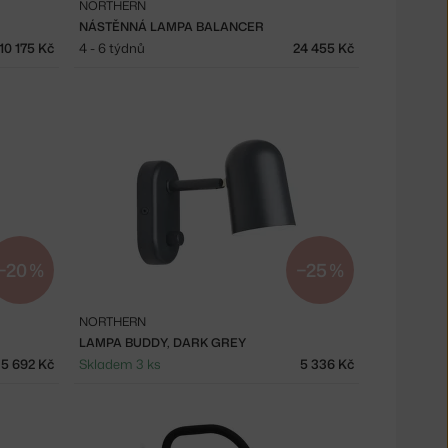
NORTHERN
NÁSTĚNNÁ LAMPA BALANCER
10 175 Kč
4 - 6 týdnů
24 455 Kč
−20 %
−25 %
NORTHERN
LAMPA BUDDY, DARK GREY
5 692 Kč
Skladem 3 ks
5 336 Kč