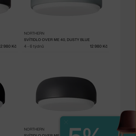
NORTHERN
SVÍTIDLO OVER ME 40, DUSTY BLUE
12 980 Kč
4 - 6 týdnů
12 980 Kč
Zavřít
NORTHERN
SVÍTIDLO OVER ME 30, DARK GREY