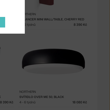
NORTHERN
BALANCER MINI WALL/TABLE, CHERRY RED
7 625 Kč
4 - 6 týdnů
8 390 Kč
NORTHERN
K
SVÍTIDLO OVER ME 50, BLACK
8 390 Kč
4 - 6 týdnů
18 080 Kč