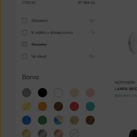
1 725
Kč
97 994
Kč
Skladem
18×
K vidění v showroomu
1×
Novinky
Ve slevě
15×
Barva
NORTHERN
LAMPA BIRD
šedá
černá
bílá
béžová
růžová
Skladem 1 k
žlutá
oranžová
hnědá
červená
tyrkysová
modrá
zelená
světlé
tmavé
dřevo
dřevo
multicolor
zlatá
stříbrná
měděná
čirá