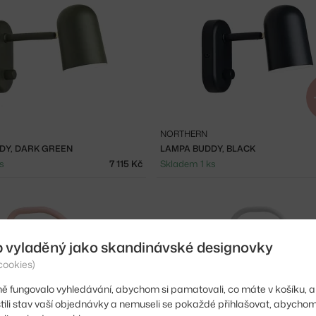
NORTHERN
DY, DARK GREEN
LAMPA BUDDY, BLACK
s
7 115 Kč
Skladem 1 ks
b vyladěný jako skandinávské designovky
cookies)
ě fungovalo vyhledávání, abychom si pamatovali, co máte v košíku, a
stili stav vaší objednávky a nemuseli se pokaždé přihlašovat, abycho