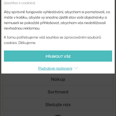
(souhlas s cookies)
Shopping from the EU? Switch to
Dinnerware
Aby správně fungovalo vyhledávání, abychom si pamatovali, co
máte v košíku, abyste vy snadno zjistili stav vaší objednávky a
nemuseli se pokaždé přihlašovat, abychom vás neobtěžovali
nevhodnou reklamou.
Novinky e-mailem
K tomu potřebujeme váš souhlas se zpracováním souborů
ODESLAT
cookies. Děkujeme.
Přihlášením souhlasíte se
zpracováním osobních údajů
.
PŘIJMOUT VŠE
O nás
Podrobné nastavení
Nákup
Sortiment
Sledujte nás