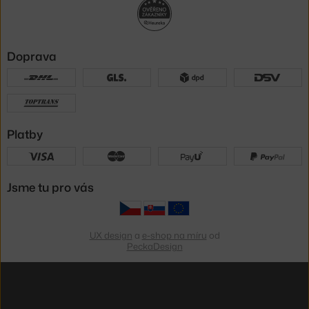
Doprava
Platby
Jsme tu pro vás
UX design
a
e-shop na míru
od
PeckaDesign