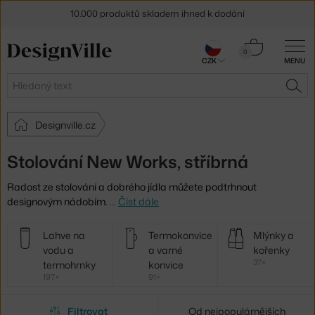
10.000 produktů skladem ihned k dodání
Sleva 5 % pro odběratele
newsletteru
Košík
0
CZK
MENU
0 Kč
30 dní na vrácení zboží
Hledat
HLE
Designville.cz
Stolování New Works, stříbrná
Radost ze stolování a dobrého jídla můžete podtrhnout
designovým nádobím.
…
Číst dále
Další
Lahve na
Termokonvice
Mlýnky a
kategorie
vodu a
a varné
kořenky
37×
termohrnky
konvice
197×
91×
Filtrovat
Od nejpopulárnějších