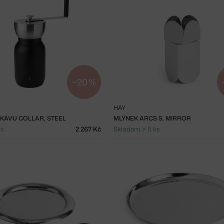
−20 %
HAY
 KÁVU COLLAR, STEEL
MLÝNEK ARCS S, MIRROR
ks
2 267 Kč
Skladem > 5 ks