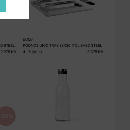
BOLIA
ED STEEL
PODNOS UNIO TRAY 38X26, POLISHED STEEL
2 975 Kč
4 - 6 týdnů
3 375 Kč
−20 %