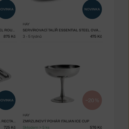
NOVINKA
NOVINKA
HAY
SERVÍROVACÍ TALÍŘ ESSENTIAL STEEL ROUND, MEDIUM
SERVÍROVACÍ TALÍŘ ESSENTIAL STEEL OVAL, MEDIUM
875 Kč
3 - 5 týdnů
475 Kč
−20 %
NOVINKA
HAY
SERVÍROVACÍ TÁC ESSENTIAL STEEL RECTANGULAR, SMALL
ZMRZLINOVÝ POHÁR ITALIAN ICE CUP
725 Kč
Skladem > 5 ks
576 Kč