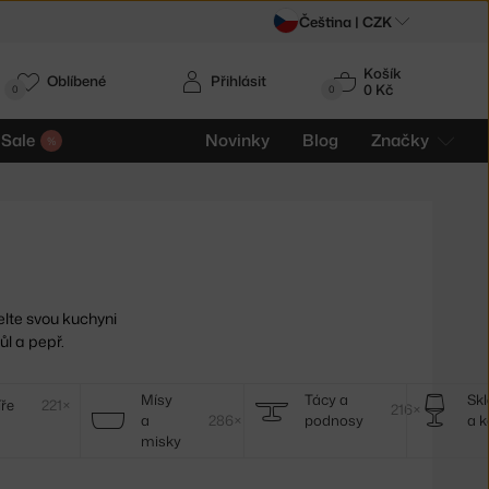
Čeština |
CZK
Košík
Oblíbené
Přihlásit
0 Kč
0
0
Sale
Novinky
Blog
Značky
lte svou kuchyni
ůl a pepř.
Mísy
Tácy a
Skl
íře
221×
216×
a
286×
podnosy
a k
misky