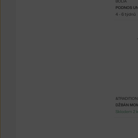
BOLIA
PODNOS UNI
4 - 6 týdnů
&TRADITION
DŽBÁN MOM
Skladem 2 