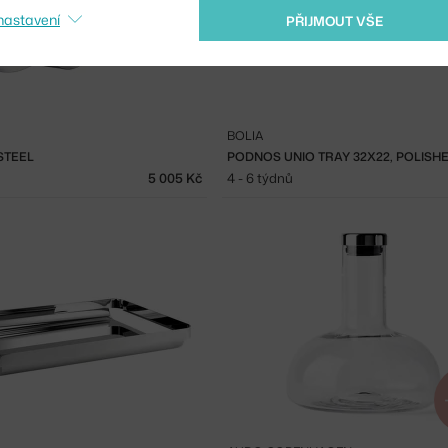
nastavení
PŘIJMOUT VŠE
BOLIA
STEEL
PODNOS UNIO TRAY 32X22, POLISH
5 005 Kč
4 - 6 týdnů