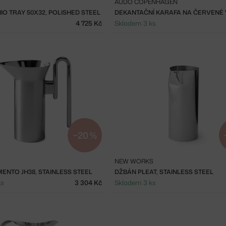
AUDO COPENHAGEN
O TRAY 50X32, POLISHED STEEL
DEKANTAČNÍ KARAFA NA ČERVENÉ 
4 725 Kč
Skladem 3 ks
−20 %
NEW WORKS
ENTO JH38, STAINLESS STEEL
DŽBÁN PLEAT, STAINLESS STEEL
ks
3 304 Kč
Skladem 3 ks