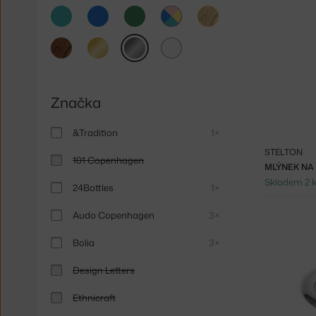
tyrkysová
modrá
zelená
světlé
dřevo
multicolor
tmavé
zlatá
stříbrná
čirá
dřevo
Značka
&Tradition
1×
STELTON
101 Copenhagen
MLÝNEK NA
Skladem 2 
24Bottles
1×
Audo Copenhagen
3×
Bolia
3×
Design Letters
Ethnicraft