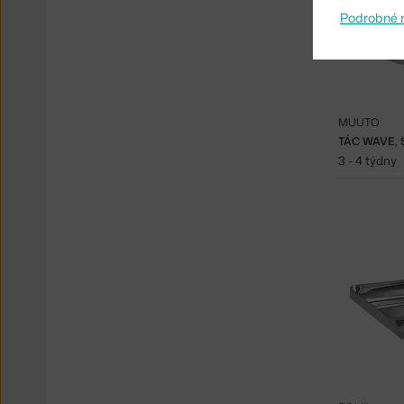
Podrobné 
MUUTO
TÁC WAVE, 
3 - 4 týdny