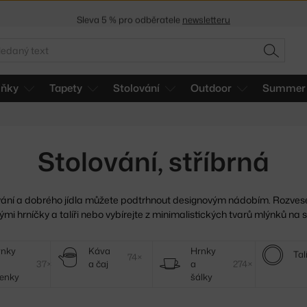
Sleva 5 % pro odběratele
newsletteru
30 dní na vrácení zboží
edat
HLEDAT
lňky
Tapety
Stolování
Outdoor
Summer 
Stolování, stříbrná
vání a dobrého jídla můžete podtrhnout designovým nádobím.
Rozvese
mi hrníčky a talíři nebo vybírejte z minimalistických tvarů mlýnků na s
ýnky
Káva
Hrnky
Tal
74×
37×
a čaj
a
274×
enky
šálky