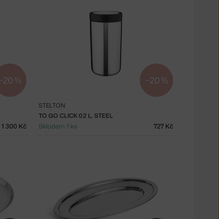
−20 %
−20 %
STELTON
TO GO CLICK 0.2 L, STEEL
1 300 Kč
Skladem 1 ks
727 Kč