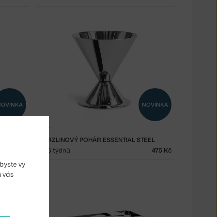
NOVINKA
NOVINKA
HAY
L
ZMRZLINOVÝ POHÁR ESSENTIAL STEEL
150 Kč
3 - 5 týdnů
475 Kč
byste vy
m vás