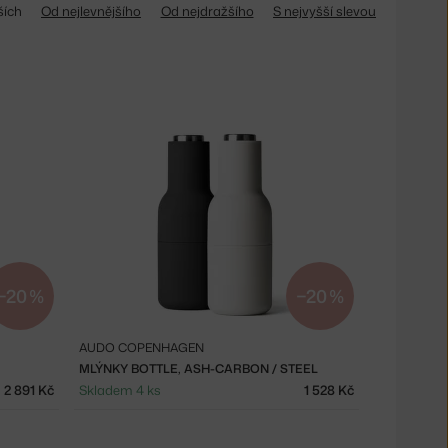
ších
Od nejlevnějšího
Od nejdražšího
S nejvyšší slevou
−20 %
−20 %
AUDO COPENHAGEN
MLÝNKY BOTTLE, ASH-CARBON / STEEL
2 891 Kč
Skladem 4 ks
1 528 Kč