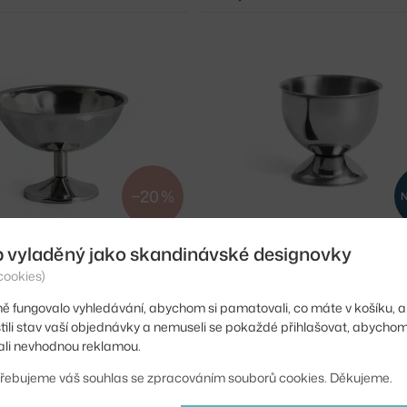
−20 %
HAY
b vyladěný jako skandinávské designovky
OHÁREK ITALIAN
KALÍŠEK NA VEJCE ESSENTIAL STEE
cookies)
ks
700 Kč
3 - 5 týdnů
ě fungovalo vyhledávání, abychom si pamatovali, co máte v košíku, a
stili stav vaší objednávky a nemuseli se pokaždé přihlašovat, abycho
li nevhodnou reklamou.
řebujeme váš souhlas se zpracováním souborů cookies. Děkujeme.