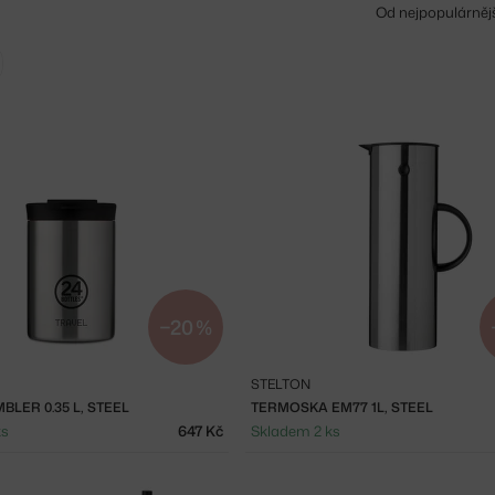
Od nejpopulárněj
Zrušit filtr
−20 %
STELTON
BLER 0.35 L, STEEL
TERMOSKA EM77 1L, STEEL
ks
647 Kč
Skladem 2 ks