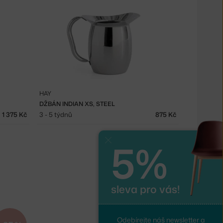
HAY
DŽBÁN INDIAN XS, STEEL
1 375 Kč
3 - 5 týdnů
875 Kč
5%
Zavřít
sleva pro vás!
Odebírejte náš newsletter a