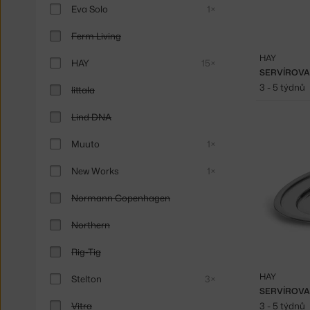
Eva Solo
1×
Ferm Living
HAY
HAY
15×
3 - 5 týdnů
Iittala
Lind DNA
Muuto
1×
New Works
1×
Normann Copenhagen
Northern
Rig-Tig
HAY
Stelton
3×
Vitra
3 - 5 týdnů