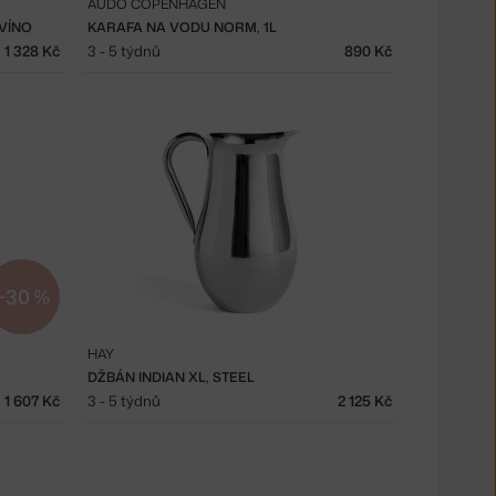
AUDO COPENHAGEN
VÍNO
KARAFA NA VODU NORM, 1L
1 328 Kč
3 - 5 týdnů
890 Kč
−30 %
HAY
DŽBÁN INDIAN XL, STEEL
1 607 Kč
3 - 5 týdnů
2 125 Kč