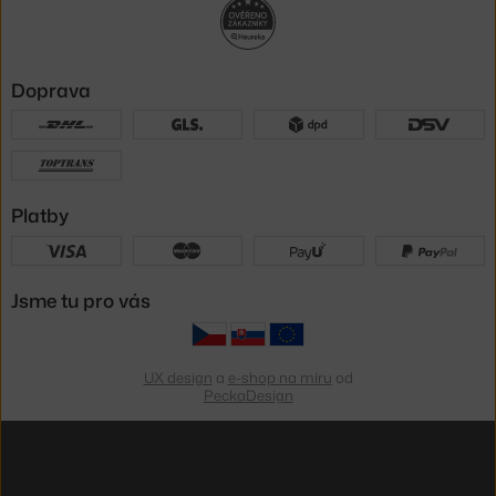
Doprava
Platby
Jsme tu pro vás
UX design
a
e-shop na míru
od
PeckaDesign