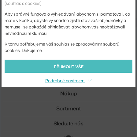
(souhlas s cookies)
Shopping from the EU? Switch to
Dinnerware
Aby správně fungovalo vyhledávání, abychom si pamatovali, co
máte v košíku, abyste vy snadno zjistili stav vaší objednávky a
nemuseli se pokaždé přihlašovat, abychom vás neobtěžovali
nevhodnou reklamou.
Novinky e-mailem
K tomu potřebujeme váš souhlas se zpracováním souborů
ODESLAT
cookies. Děkujeme.
Přihlášením souhlasíte se
zpracováním osobních údajů
.
PŘIJMOUT VŠE
O nás
Podrobné nastavení
Nákup
Sortiment
Sledujte nás