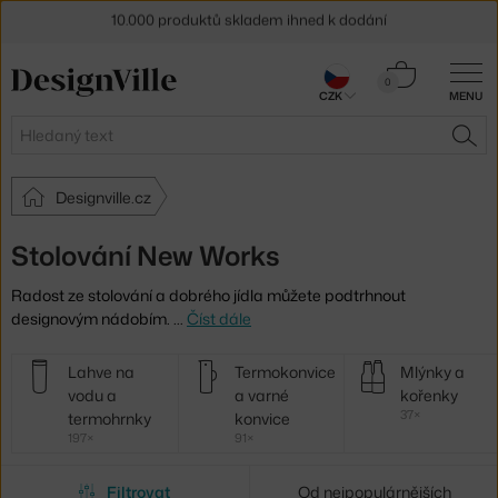
10.000 produktů skladem ihned k dodání
Sleva 5 % pro odběratele
newsletteru
Košík
0
30 dní na vrácení zboží
CZK
MENU
0 Kč
Hledat
HLE
Designville.cz
Stolování New Works
Radost ze stolování a dobrého jídla můžete podtrhnout
designovým nádobím.
…
Číst dále
Další
Lahve na
Termokonvice
Mlýnky a
kategorie
vodu a
a varné
kořenky
37×
termohrnky
konvice
197×
91×
Filtrovat
Od nejpopulárnějších