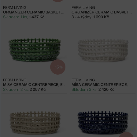
FERM LIVING
FERM LIVING
ORGANIZÉR CERAMIC BASKET OVAL, BLUE
ORGANIZÉR CERAMIC BASKET OVAL, OFF-WHITE
Skladem 1 ks
,
1 437 Kč
3 - 4 týdny
,
1 690 Kč
−15 %
FERM LIVING
FERM LIVING
MÍSA CERAMIC CENTREPIECE, EMERALD GREEN
MÍSA CERAMIC CENTREPIECE, OFF-WHITE
Skladem 2 ks
,
2 057 Kč
Skladem 3 ks
,
2 420 Kč