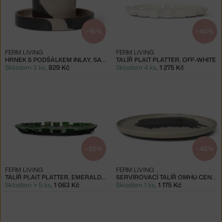
−15 %
−40 %
FERM LIVING
FERM LIVING
HRNEK S PODŠÁLKEM INLAY, SAND/BROWN
TALÍŘ PLAIT PLATTER, OFF-WHITE
Skladem 3 ks
,
829 Kč
Skladem 4 ks
,
1 275 Kč
−50 %
−45 %
FERM LIVING
FERM LIVING
TALÍŘ PLAIT PLATTER, EMERALD GREEN
SERVÍROVACÍ TALÍŘ OMHU CENTREPIECE, OFF-WHITE/CHARCOAL
Skladem > 5 ks
,
1 063 Kč
Skladem 1 ks
,
1 175 Kč