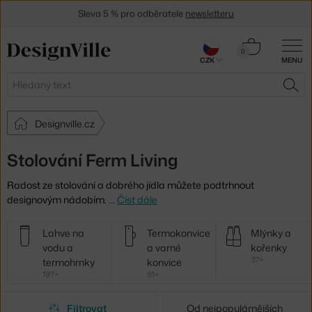
Sleva 5 % pro odběratele
newsletteru
30 dní na vrácení zboží
Košík
0
CZK
MENU
0 Kč
Hledat
HLE
Designville.cz
Stolování Ferm Living
Radost ze stolování a dobrého jídla můžete podtrhnout
designovým nádobím.
…
Číst dále
Další
Lahve na
Termokonvice
Mlýnky a
kategorie
vodu a
a varné
kořenky
37×
termohrnky
konvice
197×
91×
Filtrovat
Od nejpopulárnějších