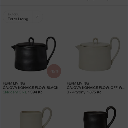
Vybrané
Zrušit filtr
ZNAČKA
Ferm Living
filtry:
−15 %
FERM LIVING
FERM LIVING
ČAJOVÁ KONVICE FLOW, BLACK
ČAJOVÁ KONVICE FLOW, OFF-WHITE
Skladem 3 ks
,
1 594 Kč
3 - 4 týdny
,
1 875 Kč