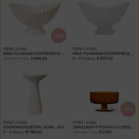
−20 %
FERM LIVING
FERM LIVING
MÍSA FOUNTAIN CENTREPIECE, OFF-WHITE
MÍSA FOUNTAIN CENTREPIECE, FROSTED
Skladem 4 ks
,
3 896 Kč
8 - 10 týdnů
,
4 870 Kč
−15 %
FERM LIVING
FERM LIVING
FOUNTAIN PEDESTAL BOWL, IVORY
ZMRZLINOVÝ POHÁR OLI DESSERT CUP, AMBER
3 - 4 týdny
,
12 196 Kč
Skladem 1 ks
,
531 Kč