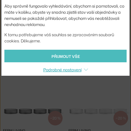
Skladem 3 ks
,
300 Kč
Skladem > 5 ks
,
728 Kč
Aby správně fungovalo vyhledávání, abychom si pamatovali, co
máte v košíku, abyste vy snadno zjistili stav vaší objednávky a
nemuseli se pokaždé přihlašovat, abychom vás neobtěžovali
nevhodnou reklamou.
K tomu potřebujeme váš souhlas se zpracováním souborů
cookies. Děkujeme.
−20 %
−20 %
PŘIJMOUT VŠE
FERM LIVING
FERM LIVING
MISKA FLOW L, BLACK
MISKY RIPPLE, FROSTED
Podrobné nastavení
Skladem 4 ks
,
685 Kč
Skladem 2 ks
,
1 160 Kč
−20 %
−20 %
FERM LIVING
FERM LIVING