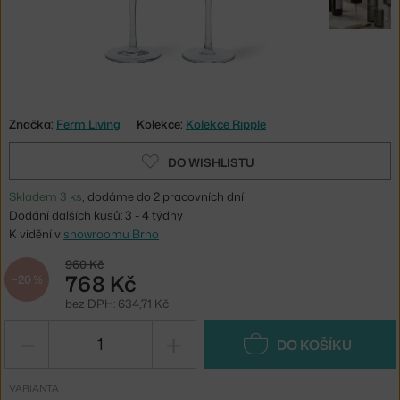
Značka:
Ferm Living
Kolekce:
Kolekce Ripple
DO WISHLISTU
Skladem 3 ks
, dodáme do 2 pracovních dní
Dodání dalších kusů: 3 - 4 týdny
K vidění v
showroomu Brno
960 Kč
768 Kč
−20 %
bez DPH: 634,71 Kč
−
+
DO KOŠÍKU
VARIANTA