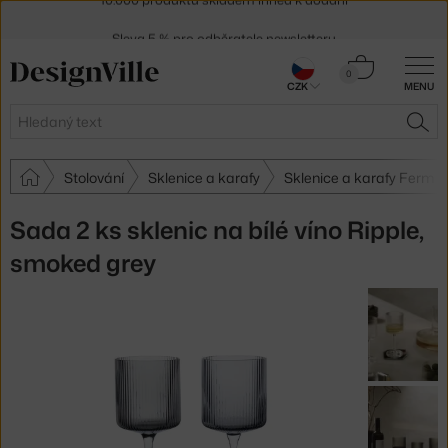
Sleva 5 % pro odběratele
newsletteru
30 dní na vrácení zboží
Košík
0
CZK
MENU
0 Kč
Hledat
HLE
Stolování
Sklenice a karafy
Sklenice a karafy Ferm Li
Sada 2 ks sklenic na bílé víno Ripple,
smoked grey