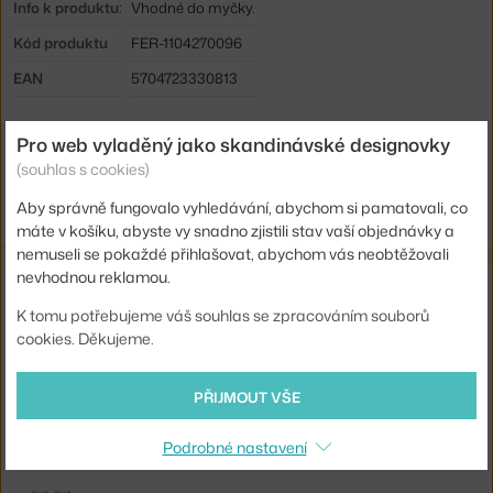
Info k produktu:
Vhodné do myčky.
Kód produktu
FER-1104270096
EAN
5704723330813
Ste zo Slovenska? Prejdite na
Poháre na biele víno Ripple, smoked
Pro web vyladěný jako skandinávské designovky
grey
(souhlas s cookies)
Shopping from the EU? Switch to
Ripple White Wine Glasses, set of
2, smoked grey
Aby správně fungovalo vyhledávání, abychom si pamatovali, co
máte v košíku, abyste vy snadno zjistili stav vaší objednávky a
nemuseli se pokaždé přihlašovat, abychom vás neobtěžovali
nevhodnou reklamou.
Související produkty
K tomu potřebujeme váš souhlas se zpracováním souborů
cookies. Děkujeme.
FERM LIVING
KARAFA RIPPLE, SMOKED
768 Kč
PŘIJMOUT VŠE
FERM LIVING
RIPPLE CHAMPAGNE SAUCER, SMOKED
Podrobné nastavení
768 Kč