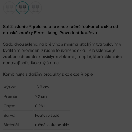
Set 2 sklenic Ripple na bílé víno z ručně foukaného skla od
dánské značky Ferm Living. Provedení: kouřová.
Sada dvou sklenic na bílé víno s minimalistickým tvaroslovím v
kvalitním provedení z ručně foukaného skla. Tělo sklenice je
zdobeno decentními svislými vlnkami (= ripple), které sklenicím
dodávají sofistikovaný šmrnc.
Kombinujte s dalšími produkty z kolekce Ripple.
Výška:
16,8 cm
Průměr:
7,2 cm
Objem:
0,26 l
Barva:
kouřově šedá
Materiál:
ručně foukané sklo