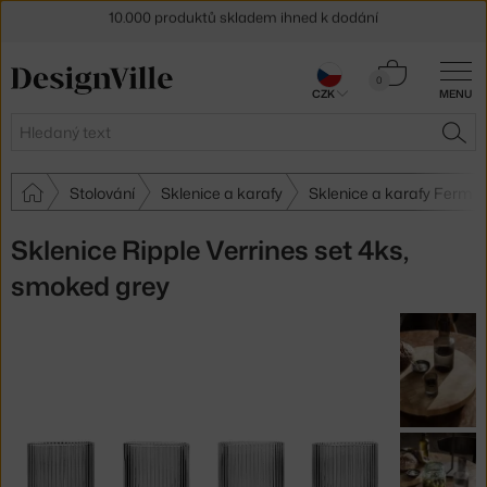
Sleva 5 % pro odběratele
newsletteru
Košík
30 dní na vrácení zboží
0
CZK
MENU
0 Kč
Hledat
HLE
Stolování
Sklenice a karafy
Sklenice a karafy Ferm Li
Sklenice Ripple Verrines set 4ks,
smoked grey