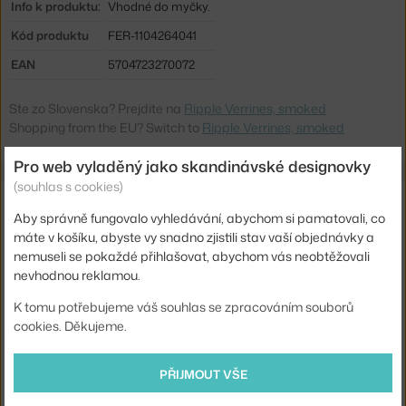
Info k produktu:
Vhodné do myčky.
Kód produktu
FER-1104264041
EAN
5704723270072
Ste zo Slovenska? Prejdite na
Ripple Verrines, smoked
Shopping from the EU? Switch to
Ripple Verrines, smoked
Pro web vyladěný jako skandinávské designovky
(souhlas s cookies)
Související produkty
Aby správně fungovalo vyhledávání, abychom si pamatovali, co
máte v košíku, abyste vy snadno zjistili stav vaší objednávky a
FERM LIVING
nemuseli se pokaždé přihlašovat, abychom vás neobtěžovali
KARAFA RIPPLE, SMOKED
768 Kč
nevhodnou reklamou.
K tomu potřebujeme váš souhlas se zpracováním souborů
FERM LIVING
MISKY RIPPLE, SMOKED
cookies. Děkujeme.
1 160 Kč
FERM LIVING
PŘIJMOUT VŠE
SKLENICE RIPPLE LOW, SMOKED
768 Kč