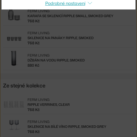
Podrobné nastavení
FERM LIVING
KARAFA SE SKLENICÍ RIPPLE SMALL, SMOKED GREY
768 Kč
FERM LIVING
SKLENICE NA PANÁKY RIPPLE, SMOKED
768 Kč
FERM LIVING
DŽBÁN NA VODU RIPPLE, SMOKED
880 Kč
Ze stejné kolekce
FERM LIVING
RIPPLE VERRINES, CLEAR
768 Kč
FERM LIVING
SKLENICE NA BÍLÉ VÍNO RIPPLE, SMOKED GREY
768 Kč