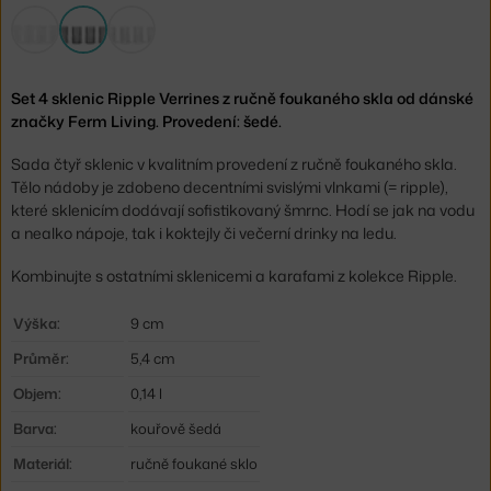
Set 4 sklenic Ripple Verrines z ručně foukaného skla od dánské
značky Ferm Living. Provedení: šedé.
Sada čtyř sklenic v kvalitním provedení z ručně foukaného skla.
Tělo nádoby je zdobeno decentními svislými vlnkami (= ripple),
které sklenicím dodávají sofistikovaný šmrnc. Hodí se jak na vodu
a nealko nápoje, tak i koktejly či večerní drinky na ledu.
Kombinujte s ostatními sklenicemi a karafami z kolekce Ripple.
Výška:
9 cm
Průměr:
5,4 cm
Objem:
0,14 l
Barva:
kouřově šedá
Materiál:
ručně foukané sklo