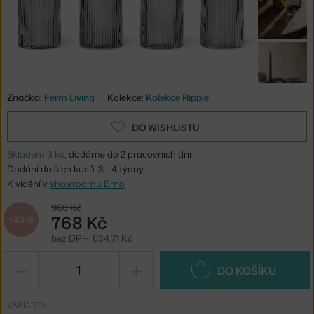
Značka:
Ferm Living
Kolekce:
Kolekce Ripple
DO WISHLISTU
Skladem 3 ks
, dodáme do 2 pracovních dní
Dodání dalších kusů: 3 - 4 týdny
K vidění v
showroomu Brno
960 Kč
768 Kč
−20 %
bez DPH: 634,71 Kč
−
+
DO KOŠÍKU
VARIANTA