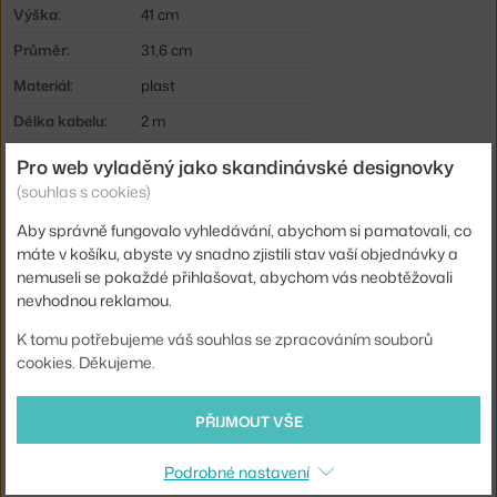
Výška:
41 cm
Průměr:
31,6 cm
Materiál:
plast
Délka kabelu:
2 m
Krytí:
IP20
Pro web vyladěný jako skandinávské designovky
(souhlas s cookies)
Barva:
bílá
Hlavní materiál:
plast
Aby správně fungovalo vyhledávání, abychom si pamatovali, co
máte v košíku, abyste vy snadno zjistili stav vaší objednávky a
Zdroj součástí:
ano, vestavěný
nemuseli se pokaždé přihlašovat, abychom vás neobtěžovali
Max Watt (LED):
13 W
nevhodnou reklamou.
Barevná teplota:
2700 K
K tomu potřebujeme váš souhlas se zpracováním souborů
cookies. Děkujeme.
Příkon:
13 W
Distribuce světla:
nepřímé světlo
PŘIJMOUT VŠE
Stmívatelné:
ano
Podrobné nastavení
Patice / zdroj:
vestavěný LED zdroj