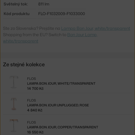
Světelný tok:
811 lm
Kód produktu
FLO-F1032009-F1033000
Ste zo Slovenska? Prejdite na
Lampa Bon Jour, white/transparent
Shopping from the EU? Switch to
Bon Jour Lamp,
white/transparent
Ze stejné kolekce
FLOS
LAMPA BON JOUR, WHITE/TRANSPARENT
14 700 Kč
FLOS
LAMPA BON JOUR UNPLUGGED, ROSE
4 840 Kč
FLOS
LAMPA BON JOUR, COPPER/TRANSPARENT
16 550 Kč