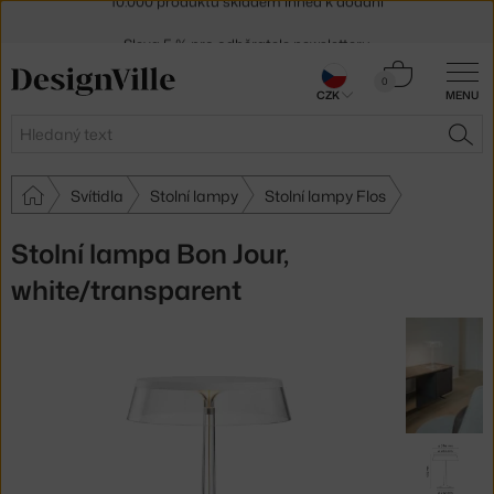
Sleva 5 % pro odběratele
newsletteru
30 dní na vrácení zboží
Košík
0
CZK
MENU
0 Kč
Hledat
HLE
Svítidla
Stolní lampy
Stolní lampy Flos
Stolní lampa Bon Jour,
white/transparent