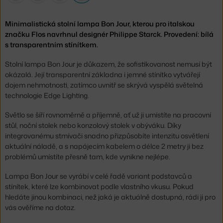
Minimalistická stolní lampa Bon Jour, kterou pro italskou
značku Flos navrhnul designér Philippe Starck. Provedení: bílá
s transparentním stínítkem.
Stolní lampa Bon Jour je důkazem, že sofistikovanost nemusí být
okázalá. Její transparentní základna i jemné stínítko vytvářejí
dojem nehmotnosti, zatímco uvnitř se skrývá vyspělá světelná
technologie Edge Lighting.
Světlo se šíří rovnoměrně a příjemně, ať už ji umístíte na pracovní
stůl, noční stolek nebo konzolový stolek v obýváku. Díky
integrovanému stmívači snadno přizpůsobíte intenzitu osvětlení
aktuální náladě, a s napájecím kabelem o délce 2 metry ji bez
problémů umístíte přesně tam, kde vynikne nejlépe.
Lampa Bon Jour se vyrábí v celé řadě variant podstavců a
stínítek, které lze kombinovat podle vlastního vkusu. Pokud
hledáte jinou kombinaci, než jaká je aktuálně dostupná, rádi ji pro
vás ověříme na dotaz.