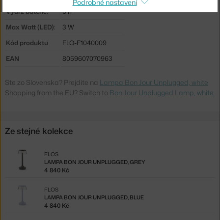
Podrobné nastavení
Výdrž baterie:
6 h
Max Watt (LED):
3 W
Kód produktu
FLO-F1040009
EAN
8059607070963
Ste zo Slovenska? Prejdite na
Lampa Bon Jour Unplugged, white
Shopping from the EU? Switch to
Bon Jour Unplugged Lamp, white
Ze stejné kolekce
FLOS
LAMPA BON JOUR UNPLUGGED, GREY
4 840 Kč
FLOS
LAMPA BON JOUR UNPLUGGED, BLUE
4 840 Kč