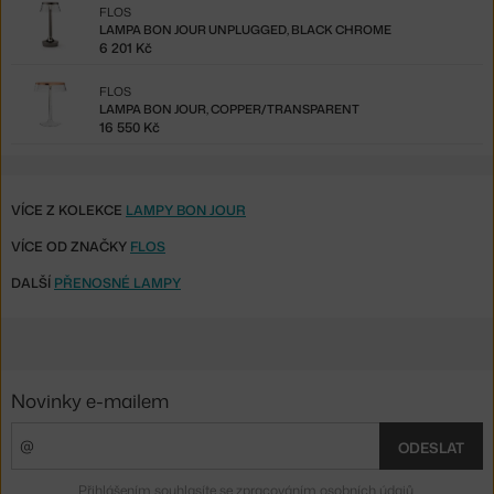
FLOS
LAMPA BON JOUR UNPLUGGED, BLACK CHROME
6 201 Kč
FLOS
LAMPA BON JOUR, COPPER/TRANSPARENT
16 550 Kč
VÍCE Z KOLEKCE
LAMPY BON JOUR
VÍCE OD ZNAČKY
FLOS
DALŠÍ
PŘENOSNÉ LAMPY
Novinky e-mailem
ODESLAT
Přihlášením souhlasíte se
zpracováním osobních údajů
.