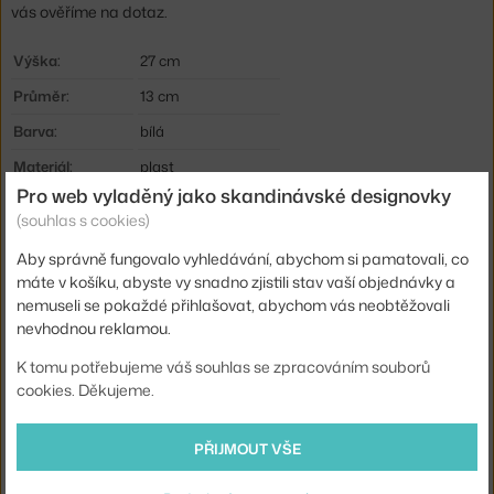
vás ověříme na dotaz.
Výška:
27 cm
Průměr:
13 cm
Barva:
bílá
Materiál:
plast
Pro web vyladěný jako skandinávské designovky
Krytí:
IP20
(souhlas s cookies)
Hlavní materiál:
plast
Aby správně fungovalo vyhledávání, abychom si pamatovali, co
Světelný tok:
150 lm
máte v košíku, abyste vy snadno zjistili stav vaší objednávky a
nemuseli se pokaždé přihlašovat, abychom vás neobtěžovali
Příkon:
3 W
nevhodnou reklamou.
Patice / zdroj:
vestavěný LED zdroj
K tomu potřebujeme váš souhlas se zpracováním souborů
Stmívatelné:
ano
cookies. Děkujeme.
Distribuce světla:
nepřímé světlo
PŘIJMOUT VŠE
Zdroj součástí:
ano, vestavěný
Barevná teplota:
3000 K