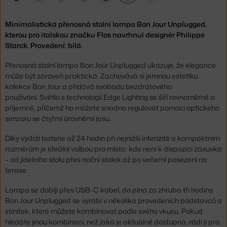
Minimalistická přenosná stolní lampa Bon Jour Unplugged,
kterou pro italskou značku Flos navrhnul designér Philippe
Starck. Provedení: bílá.
Přenosná stolní lampa Bon Jour Unplugged ukazuje, že elegance
může být zároveň praktická. Zachovává si jemnou estetiku
kolekce Bon Jour a přidává svobodu bezdrátového
používání. Světlo s technologií Edge Lighting se šíří rovnoměrně a
příjemně, přičemž ho můžete snadno regulovat pomocí optického
senzoru se čtyřmi úrovněmi jasu.
Díky výdrži baterie až 24 hodin při nejnižší intenzitě a kompaktním
rozměrům je ideální volbou pro místa, kde není k dispozici zásuvka
– od jídelního stolu přes noční stolek až po večerní posezení na
terase.
Lampa se dobíjí přes USB-C kabel, do plna za zhruba tři hodiny.
Bon Jour Unplugged se vyrábí v několika provedeních podstavců a
stínítek, které můžete kombinovat podle svého vkusu. Pokud
hledáte jinou kombinaci, než jaká je aktuálně dostupná, rádi ji pro