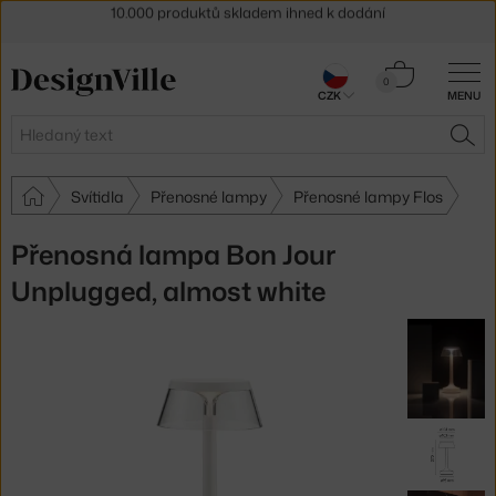
Sleva 5 % pro odběratele
newsletteru
30 dní na vrácení zboží
Košík
0
CZK
MENU
0 Kč
Hledat
HLE
Svítidla
Přenosné lampy
Přenosné lampy Flos
Přenosná lampa Bon Jour
Unplugged, almost white