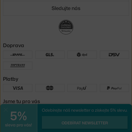
Sledujte nás
Doprava
Platby
Jsme tu pro vás
5%
Odebírejte náš newsletter a získejte 5% slevu.
Zavřít
UX design
a
e-shop na míru
od
ODEBÍRAT NEWSLETTER
sleva pro vás!
PeckaDesign