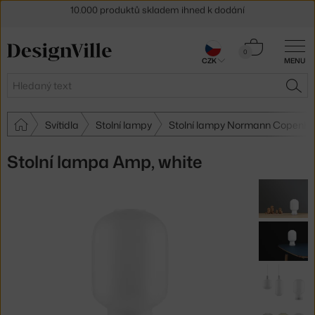
Sleva 5 % pro odběratele
newsletteru
30 dní na vrácení zboží
Košík
0
CZK
MENU
0 Kč
Hledat
HLE
Svítidla
Stolní lampy
Stolní lampy Normann Copenh
Stolní lampa Amp, white