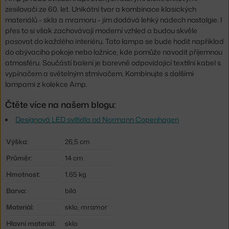
zesilovači ze 60. let. Unikátní tvar a kombinace klasických
materiálů - skla a mramoru - jim dodává lehký nádech nostalgie. I
přes to si však zachovávají moderní vzhled a budou skvěle
pasovat do každého interiéru.
Tato lampa se bude hodit například
do obývacího pokoje nebo ložnice, kde pomůže navodit příjemnou
atmosféru. Součástí balení je barevně odpovídající textilní kabel s
vypínačem a světelným stmívačem.
Kombinujte s dalšími
lampami z kolekce Amp.
Čtěte více na našem blogu:
Designová LED svítidla od Normann Copenhagen
Výška:
26,5 cm
Průměr:
14 cm
Hmotnost:
1,65 kg
Barva:
bílá
Materiál:
sklo, mramor
Hlavní materiál:
sklo