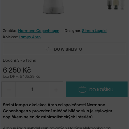
Značka:
Normann Copenhagen
Designer:
Simon Legald
Kolekce:
Lampy Amp
DO WISHLISTU
Dodání: 3 - 5 týdnů
6 250 Kč
bez DPH: 5 165,29 Kč
−
+
DO KOŠÍKU
Stolní lampa z kolekce Amp od společnosti Normann
Copenhagen v provedení mléčně bílého skla je stylovým
doplňkem nejen do minimalistických interiérů.
Amp je řada svítidel inspirovaných starými elektronkovými