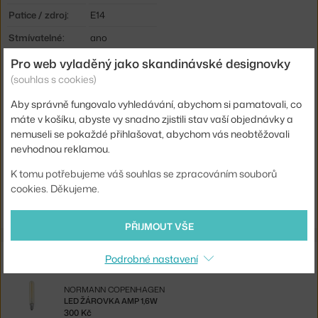
Patice / zdroj:
E14
Stmívatelné:
ano
Distribuce světla:
nepřímé světlo
Pro web vyladěný jako skandinávské designovky
(souhlas s cookies)
Zdroj součástí:
ne
Aby správně fungovalo vyhledávání, abychom si pamatovali, co
Max Watt (LED):
40 W
máte v košíku, abyste vy snadno zjistili stav vaší objednávky a
Kód produktu
NCP-502075
nemuseli se pokaždé přihlašovat, abychom vás neobtěžovali
nevhodnou reklamou.
EAN
5712396012301
K tomu potřebujeme váš souhlas se zpracováním souborů
Ste zo Slovenska? Prejdite na
Lampa Amp, white
cookies. Děkujeme.
Shopping from the EU? Switch to
Amp Table Lamp, white
PŘIJMOUT VŠE
Související produkty
Podrobné nastavení
NORMANN COPENHAGEN
LED ŽÁROVKA AMP 1,6W
300 Kč