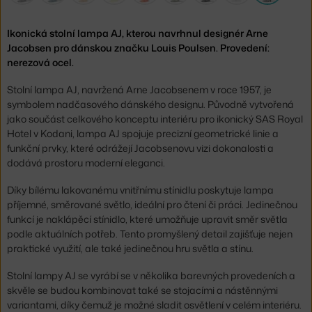
Ikonická stolní lampa AJ, kterou navrhnul designér Arne
Jacobsen pro dánskou značku Louis Poulsen. Provedení:
nerezová ocel.
Stolní lampa AJ, navržená Arne Jacobsenem v roce 1957, je
symbolem nadčasového dánského designu. Původně vytvořená
jako součást celkového konceptu interiéru pro ikonický SAS Royal
Hotel v Kodani, lampa AJ spojuje precizní geometrické linie a
funkční prvky, které odrážejí Jacobsenovu vizi dokonalosti a
dodává prostoru moderní eleganci.
Díky bílému lakovanému vnitřnímu stínidlu poskytuje lampa
příjemné, směrované světlo, ideální pro čtení či práci. Jedinečnou
funkcí je naklápěcí stínidlo, které umožňuje upravit směr světla
podle aktuálních potřeb. Tento promyšlený detail zajišťuje nejen
praktické využití, ale také jedinečnou hru světla a stínu.
Stolní lampy AJ se vyrábí se v několika barevných provedeních a
skvěle se budou kombinovat také se stojacími a nástěnnými
variantami, díky čemuž je možné sladit osvětlení v celém interiéru.