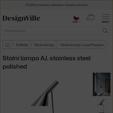
10.000 produktů skladem ihned k dodání
Sleva 5 % pro odběratele
newsletteru
Košík
0
CZK
MENU
0 Kč
30 dní na vrácení zboží
Hledat
HLE
Svítidla
Stolní lampy
Stolní lampy Louis Poulsen
Stolní lampa AJ, stainless steel
polished