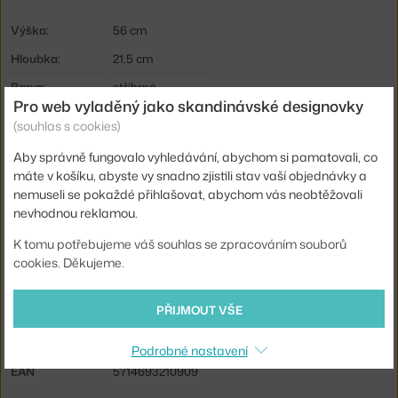
Výška:
56 cm
Hloubka:
21,5 cm
Barva:
stříbrná
Pro web vyladěný jako skandinávské designovky
Materiál:
nerezová ocel
(souhlas s cookies)
Délka kabelu:
2,4 m
Aby správně fungovalo vyhledávání, abychom si pamatovali, co
Krytí:
IP20
máte v košíku, abyste vy snadno zjistili stav vaší objednávky a
nemuseli se pokaždé přihlašovat, abychom vás neobtěžovali
Hlavní materiál:
kov
nevhodnou reklamou.
Světelný tok:
558 lm
K tomu potřebujeme váš souhlas se zpracováním souborů
Příkon:
7,5 W
cookies. Děkujeme.
Patice / zdroj:
E27
PŘIJMOUT VŠE
Distribuce světla:
přímé osvětlení
Kód produktu
LPO-5744166409
Podrobné nastavení
EAN
5714693210909