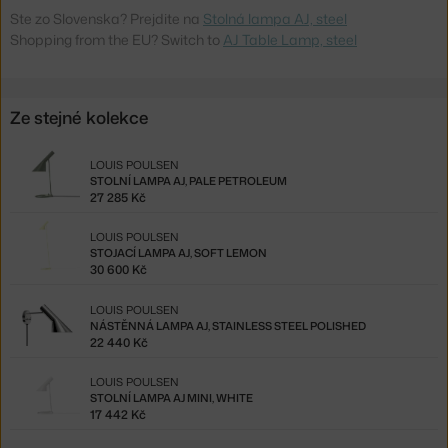
Ste zo Slovenska? Prejdite na
Stolná lampa AJ, steel
Shopping from the EU? Switch to
AJ Table Lamp, steel
Ze stejné kolekce
LOUIS POULSEN
STOLNÍ LAMPA AJ, PALE PETROLEUM
27 285 Kč
LOUIS POULSEN
STOJACÍ LAMPA AJ, SOFT LEMON
30 600 Kč
LOUIS POULSEN
NÁSTĚNNÁ LAMPA AJ, STAINLESS STEEL POLISHED
22 440 Kč
LOUIS POULSEN
STOLNÍ LAMPA AJ MINI, WHITE
17 442 Kč