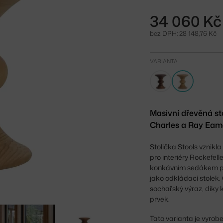
34 060 Kč
bez DPH: 28 148,76 Kč
VARIANTA
Masivní dřevěná sto
Charles a Ray Eame
Stolička Stools vznik
pro interiéry Rockefel
konkávním sedákem po
jako odkládací stolek.
sochařský výraz, díky 
prvek.
Tato varianta je vyro