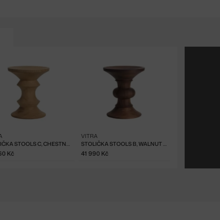
A
VITRA
STOLIČKA STOOLS C, CHESTNUT NATURAL
STOLIČKA STOOLS B, WALNUT DARK
60 Kč
41 990 Kč