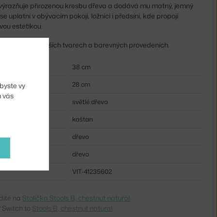
 zvýrazňuje přirozenou kresbu dřeva a dodává mu matný, jemný
se uplatní v obývacím pokoji, ložnici i předsíni, kde propojí
vou estetikou.
ábí v několika dalších tvarech a barevných provedeních.
38 cm
28 cm
byste vy
m vás
světlé dřevo
kaštan
dřevo
dřevo
VIT-41235602
dite na
Stolička Stools B, chestnut natural
 Switch to
Stools B, chestnut natural