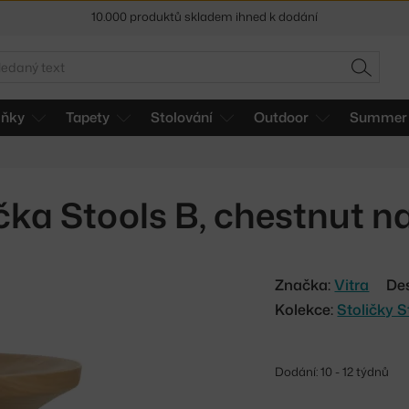
Sleva 5 % pro odběratele
newsletteru
30 dní na vrácení zboží
edat
HLEDAT
lňky
Tapety
Stolování
Outdoor
Summer 
čka Stools B, chestnut n
Značka:
Vitra
De
Kolekce:
Stoličky S
Dodání: 10 - 12 týdnů