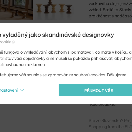
voskového oleje, jenž
vzhled. Stolička Stools 
praktičnost s nadčaso
Stoličky Stools se vyr
b vyladěný jako skandinávské designovky
Výška:
cookies)
Průměr:
ě fungovalo vyhledávání, abychom si pamatovali, co máte v košíku, a
stili stav vaší objednávky a nemuseli se pokaždé přihlašovat, abycho
Barva:
li nevhodnou reklamou.
Materiál:
řebujeme váš souhlas se zpracováním souborů cookies. Děkujeme.
Sedák:
nastavení
PŘIJMOUT VŠE
Podnož:
Kód produktu
Ste zo Slovenska? Prej
Shopping from the EU?