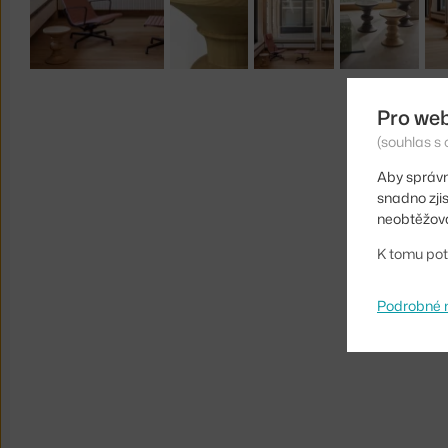
Pro we
(souhlas s 
Aby správn
snadno zji
neobtěžova
K tomu pot
Podrobné 