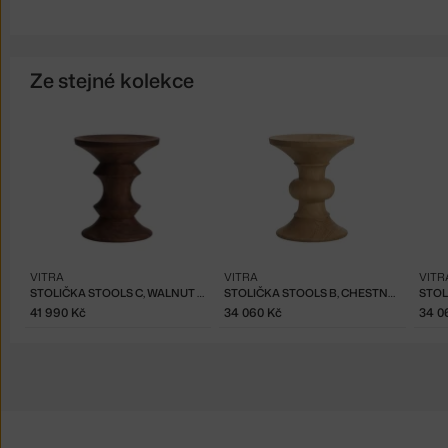
Ze stejné kolekce
VITRA
VITRA
VITR
STOLIČKA STOOLS C, WALNUT DARK
STOLIČKA STOOLS B, CHESTNUT NATURAL
41 990 Kč
34 060 Kč
34 0