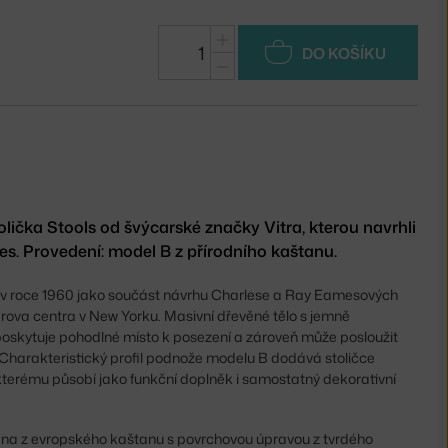
+
DO KOŠÍKU
−
lička Stools od švýcarské značky Vitra, kterou navrhli
s. Provedení: model B z přírodního kaštanu.
la v roce 1960 jako součást návrhu Charlese a Ray Eamesových
lerova centra v New Yorku. Masivní dřevěné tělo s jemně
skytuje pohodlné místo k posezení a zároveň může posloužit
 Charakteristický profil podnože modelu B dodává stoličce
kterému působí jako funkční doplněk i samostatný dekorativní
bena z evropského kaštanu s povrchovou úpravou z tvrdého