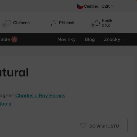
Čeština |
CZK
Košík
Oblíbené
Přihlásit
0 Kč
0
0
Sale
Novinky
Blog
Značky
atural
signer:
Charles a Ray Eames
tools
DO WISHLISTU