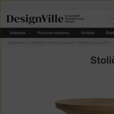
In love with
Hl
Scandinavian
Design
Nábytek
Policové systémy
Svítidla
Dop
Designville.cz
>
Nábytek
>
Stoličky a lavice
>
Stoličky a lavice Vitra
Stoli