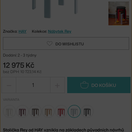
Značka:
HAY
Kolekce:
Nábytek Rey
DO WISHLISTU
Dodání: 2 - 3 týdny
12 975 Kč
bez DPH: 10 723,14 Kč
−
+
DO KOŠÍKU
VARIANTA
Stolička Rey od HAY vznikla na základech původních návrhů