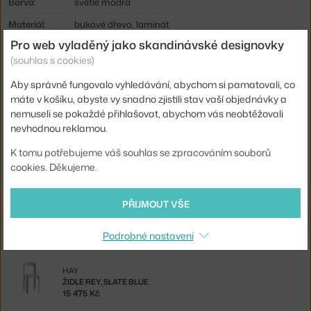
Barva:
světle modrá
Materiál:
bukové dřevo, laminát
Pro web vyladěný jako skandinávské designovky
Stohovatelné:
ano
(souhlas s cookies)
Sedák:
dřevo
Aby správně fungovalo vyhledávání, abychom si pamatovali, co
Podnož:
dřevo
máte v košíku, abyste vy snadno zjistili stav vaší objednávky a
nemuseli se pokaždé přihlašovat, abychom vás neobtěžovali
Kód produktu
HAY-AB797-B592
nevhodnou reklamou.
EAN
5710441310037
K tomu potřebujeme váš souhlas se zpracováním souborů
cookies. Děkujeme.
Ste zo Slovenska? Prejdite na
Stolička Rey, slate blue
Shopping from the EU? Switch to
Rey Stool, slate blue
PŘIJMOUT VŠE
Podrobné nastavení
Související produkty
HAY
ŽIDLE REY, SLATE BLUE
15 475 Kč