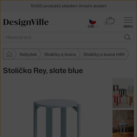
10.000 produktů skladem ihned k dodání
Sleva 5 % pro odběratele
newsletteru
Košík
0
CZK
MENU
0 Kč
30 dní na vrácení zboží
Hledat
HLE
Nábytek
Stoličky a lavice
Stoličky a lavice HAY
Stolička Rey, slate blue