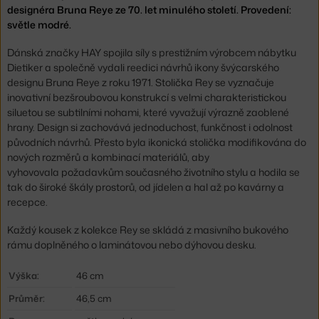
designéra Bruna Reye ze 70. let minulého století. Provedení:
světle modré.
Dánská značky HAY spojila síly s prestižním výrobcem nábytku
Dietiker a společně vydali reedici návrhů ikony švýcarského
designu Bruna Reye z roku 1971. Stolička Rey se vyznačuje
inovativní bezšroubovou konstrukcí s velmi charakteristickou
siluetou se subtilními nohami, které vyvažují výrazně zaoblené
hrany. Design si zachovává jednoduchost, funkčnost i odolnost
původních návrhů. Přesto byla ikonická stolička modifikována do
nových rozměrů a kombinací materiálů, aby
vyhovovala požadavkům současného životního stylu a hodila se
tak do široké škály prostorů, od jídelen a hal až po kavárny a
recepce.
Každý kousek z kolekce Rey se skládá z masivního bukového
rámu doplněného o laminátovou nebo dýhovou desku.
Výška:
46 cm
Průměr:
46,5 cm