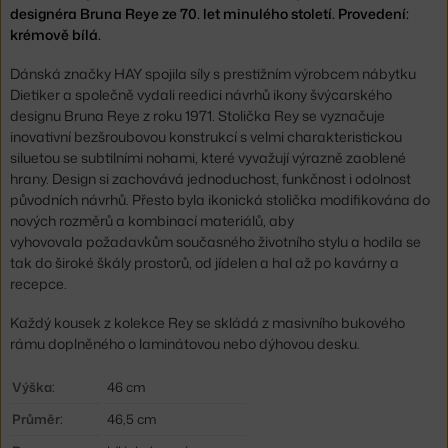
designéra Bruna Reye ze 70. let minulého století. Provedení:
krémově bílá.
Dánská značky HAY spojila síly s prestižním výrobcem nábytku
Dietiker a společně vydali reedici návrhů ikony švýcarského
designu Bruna Reye z roku 1971. Stolička Rey se vyznačuje
inovativní bezšroubovou konstrukcí s velmi charakteristickou
siluetou se subtilními nohami, které vyvažují výrazně zaoblené
hrany. Design si zachovává jednoduchost, funkčnost i odolnost
původních návrhů. Přesto byla ikonická stolička modifikována do
nových rozměrů a kombinací materiálů, aby
vyhovovala požadavkům současného životního stylu a hodila se
tak do široké škály prostorů, od jídelen a hal až po kavárny a
recepce.
Každý kousek z kolekce Rey se skládá z masivního bukového
rámu doplněného o laminátovou nebo dýhovou desku.
Výška:
46 cm
Průměr:
46,5 cm