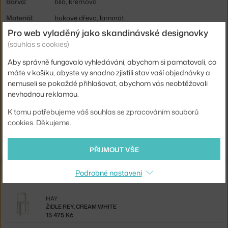
Barva:
bílá, krémová
Materiál:
bukové dřevo, laminát
Pro web vyladěný jako skandinávské designovky
Stohovatelné:
ano
(souhlas s cookies)
Sedák:
dřevo
Aby správně fungovalo vyhledávání, abychom si pamatovali, co
Podnož:
dřevo
máte v košíku, abyste vy snadno zjistili stav vaší objednávky a
nemuseli se pokaždé přihlašovat, abychom vás neobtěžovali
Kód produktu
HAY-AB797-E452
nevhodnou reklamou.
EAN
5710441402527
K tomu potřebujeme váš souhlas se zpracováním souborů
cookies. Děkujeme.
Ste zo Slovenska? Prejdite na
Stolička Rey, cream white
Shopping from the EU? Switch to
Rey Stool, cream white
PŘIJMOUT VŠE
Podrobné nastavení
Související produkty
HAY
ŽIDLE REY, CREAM WHITE
15 475 Kč