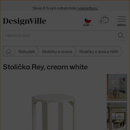
Sleva 5 % pro odběratele
newsletteru
30 dní na vrácení zboží
Košík
0
CZK
MENU
0 Kč
Hledat
HLE
Nábytek
Stoličky a lavice
Stoličky a lavice HAY
Stolička Rey, cream white