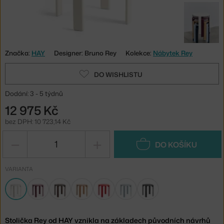
Značka:
HAY
Designer: Bruno Rey
Kolekce:
Nábytek Rey
DO WISHLISTU
Dodání: 3 - 5 týdnů
12 975 Kč
bez DPH: 10 723,14 Kč
−
+
DO KOŠÍKU
VARIANTA
Stolička Rey od HAY vznikla na základech původních návrhů