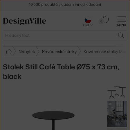
Sleva 5 % pro odběratele
newsletteru
Košík
30 dní na vrácení zboží
0
CZK
MENU
0 Kč
Hledat
HLE
Nábytek
Kavárenské stolky
Kavárenské stolky Muut
Stolek Still Café Table Ø75 x 73 cm,
black