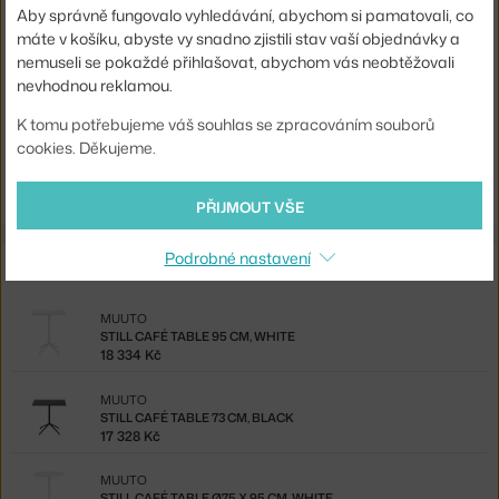
Barva:
černá
Aby správně fungovalo vyhledávání, abychom si pamatovali, co
máte v košíku, abyste vy snadno zjistili stav vaší objednávky a
Materiál:
nanolaminát, hliník, ocel, MDF
nemuseli se pokaždé přihlašovat, abychom vás neobtěžovali
Kód produktu
MUU-STLCAT75R10201
nevhodnou reklamou.
K tomu potřebujeme váš souhlas se zpracováním souborů
Ste zo Slovenska? Prejdite na
Still Café Table Ø75 x 73 cm, black
cookies. Děkujeme.
Shopping from the EU? Switch to
Still Café Table Ø75 x 73 cm,
black
PŘIJMOUT VŠE
Podrobné nastavení
Ze stejné kolekce
MUUTO
STILL CAFÉ TABLE 95 CM, WHITE
18 334 Kč
MUUTO
STILL CAFÉ TABLE 73 CM, BLACK
17 328 Kč
MUUTO
STILL CAFÉ TABLE Ø75 X 95 CM, WHITE