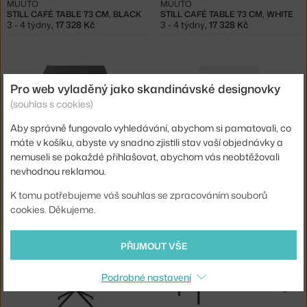
MUUTO
MUUTO
STILL CAFÉ TABLE 73 CM, BLACK
STILL CAFÉ TABLE 73 CM, WHITE
3 - 4 týdny
,
17 328 Kč
3 - 4 týdny
,
17 328 Kč
Pro web vyladěný jako skandinávské designovky
(souhlas s cookies)
Aby správně fungovalo vyhledávání, abychom si pamatovali, co
máte v košíku, abyste vy snadno zjistili stav vaší objednávky a
nemuseli se pokaždé přihlašovat, abychom vás neobtěžovali
MUUTO
MUUTO
nevhodnou reklamou.
STILL CAFÉ TABLE 95 CM, BLACK
STILL CAFÉ TABLE 95 CM, WHITE
3 - 4 týdny
,
18 334 Kč
3 - 4 týdny
,
18 334 Kč
K tomu potřebujeme váš souhlas se zpracováním souborů
cookies. Děkujeme.
PŘIJMOUT VŠE
Podrobné nastavení