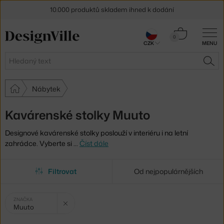
10.000 produktů skladem ihned k dodání
Sleva 5 % pro odběratele
newsletteru
Košík
0
CZK
MENU
0 Kč
30 dní na vrácení zboží
Hledat
HLE
Nábytek
Kavárenské stolky Muuto
Designové kavárenské stolky poslouží v interiéru i na letní
zahrádce. Vyberte si
…
Číst dále
Filtrovat
Od nejpopulárnějších
Vybrané
Zrušit filtr
ZNAČKA
Muuto
filtry: