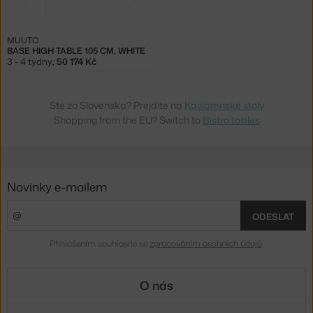
MUUTO
BASE HIGH TABLE 105 CM, WHITE
3 - 4 týdny
,
50 174 Kč
Ste zo Slovenska? Prejdite na
Kaviarenské stoly
Shopping from the EU? Switch to
Bistro tables
Novinky e-mailem
ODESLAT
Přihlášením souhlasíte se
zpracováním osobních údajů
.
O nás