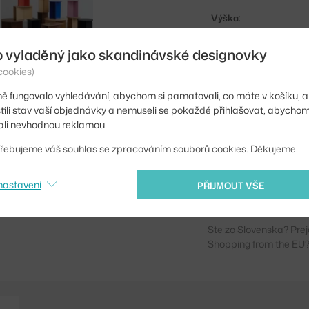
Výška:
Průměr:
b vyladěný jako skandinávské designovky
Barva:
cookies)
Materiál:
ě fungovalo vyhledávání, abychom si pamatovali, co máte v košíku, a
stili stav vaší objednávky a nemuseli se pokaždé přihlašovat, abycho
Tvar stolu:
li nevhodnou reklamou.
Deska stolu:
řebujeme váš souhlas se zpracováním souborů cookies. Děkujeme.
Kód produktu
nastavení
PŘIJMOUT VŠE
EAN
Ste zo Slovenska? Prej
Shopping from the EU?