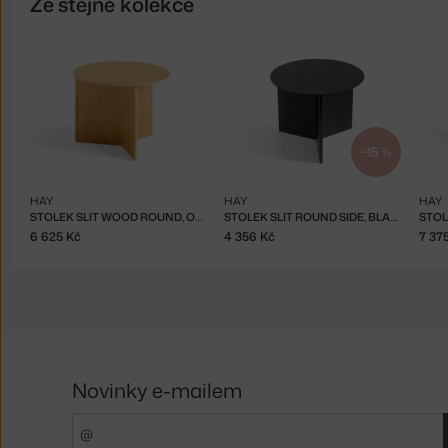
Ze stejné kolekce
−15 %
HAY
HAY
HAY
STOLEK SLIT WOOD ROUND, OAK
STOLEK SLIT ROUND SIDE, BLACK
6 625 Kč
4 356 Kč
7 37
Novinky e-mailem