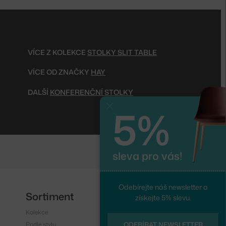
VÍCE Z KOLEKCE
STOLKY SLIT TABLE
VÍCE OD ZNAČKY
HAY
DALŠÍ
KONFERENČNÍ STOLKY
5%
Zavřít
sleva pro vás!
Odebírejte náš newsletter a
Sortiment
Sledujte nás
získejte 5% slevu.
Kolekce
Instagram
Podle stylu
Facebook
ODEBÍRAT NEWSLETTER