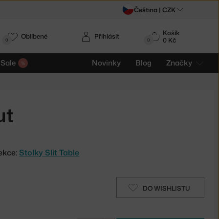
Čeština |
CZK
Košík
Oblíbené
Přihlásit
0 Kč
0
0
Sale
Novinky
Blog
Značky
ut
ekce:
Stolky Slit Table
DO WISHLISTU