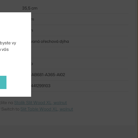
35,5 cm
65 cm
ořech
lakovaná ořechová dýha
byste vy
m vás
kruh
dřevo
HAY-AB681-A365-AI02
5710441299103
dite na
Stolík Slit Wood XL, walnut
 Switch to
Slit Table Wood XL, walnut