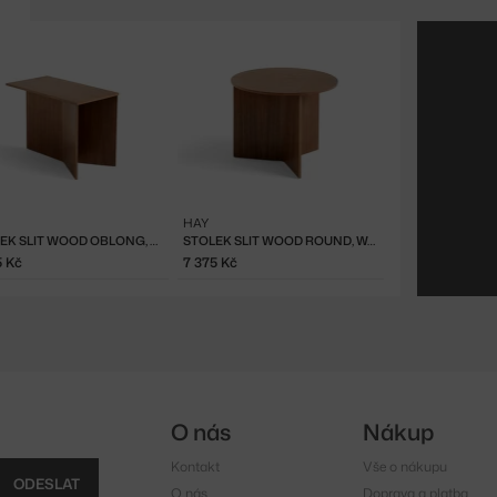
HAY
STOLEK SLIT WOOD OBLONG, WALNUT
STOLEK SLIT WOOD ROUND, WALNUT
5 Kč
7 375 Kč
O nás
Nákup
Kontakt
Vše o nákupu
ODESLAT
O nás
Doprava a platba