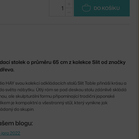
+
DO KOŠÍKU
−
ací stolek o průměru 65 cm z kolekce Slit od značky
dřeva.
o HAY svou kolekcí odkládacích stolů Slit Table přináší krásu a
do světa nábytku. Útlý rám se pod deskou stolu zdánlivě skládá
hou, ale skulpturální formu připomínající tradiční japonské
kem je kompaktní a všestranný stůl, který vynikne jak
řádaný do skupin.
ašem blogu:
 jaro 2022