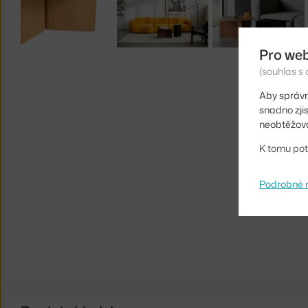
Pro we
(souhlas s 
Aby správn
snadno zji
neobtěžova
K tomu pot
Podrobné 