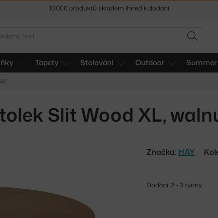
Sleva 5 % pro odběratele
newsletteru
30 dní na vrácení zboží
edat
HLEDAT
lňky
Tapety
Stolování
Outdoor
Summer 
HAY
tolek Slit Wood XL, waln
Značka:
HAY
Kol
Dodání: 2 - 3 týdny