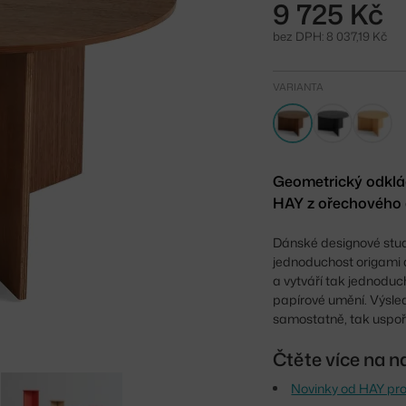
9 725 Kč
bez DPH: 8 037,19 Kč
VARIANTA
Geometrický odklád
HAY z ořechového 
Dánské designové studi
jednoduchost origami 
a vytváří tak jednoduc
papírové umění. Výsled
samostatně, tak uspo
Čtěte více na n
Novinky od HAY pro