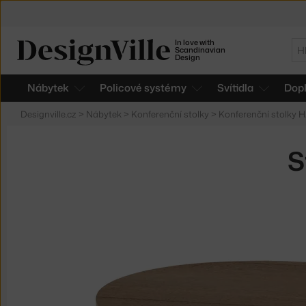
In love with
Hl
Scandinavian
Design
Nábytek
Policové systémy
Svítidla
Dop
Designville.cz
>
Nábytek
>
Konferenční stolky
>
Konferenční stolky 
S