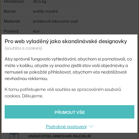
Hmotnost:
28,5 kg
Barva:
světle modrá
Materiál:
práškově lakovaná ocel
Podnož:
kov
Pro web vyladěný jako skandinávské designovky
Tvar stolu:
čtverec
(souhlas s cookies)
Deska stolu:
kov
Aby správně fungovalo vyhledávání, abychom si pamatovali, co
Typ:
Jídelní / barový stůl
máte v košíku, abyste vy snadno zjistili stav vaší objednávky a
Kód produktu
MUU-LSTCAT70S105
nemuseli se pokaždé přihlašovat, abychom vás neobtěžovali
nevhodnou reklamou.
Ste zo Slovenska? Prejdite na
Stolík Linear Steel 70x70, pale blue
K tomu potřebujeme váš souhlas se zpracováním souborů
Shopping from the EU? Switch to
Linear Steel 70x70, pale blue
cookies. Děkujeme.
PŘIJMOUT VŠE
Související produkty
Podrobné nastavení
MUUTO
LINEAR STEEL ARMCHAIR, PALE BLUE