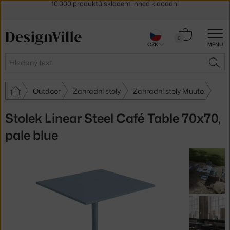
Sleva 5 % pro odběratele
newsletteru
30 dní na vrácení zboží
Košík
0
CZK
MENU
0 Kč
Hledat
HLE
Outdoor
Zahradní stoly
Zahradní stoly Muuto
Stolek Linear Steel Café Table 70x70,
pale blue