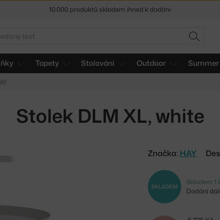
10.000 produktů skladem ihned k dodání
Sleva 5 % pro odběratele
newsletteru
edat
30 dní na vrácení zboží
HLEDAT
lňky
Tapety
Stolování
Outdoor
Summer 
HAY
Stolek DLM XL, white
Značka:
HAY
Des
Skladem 1 
SKLADEM
Dodání dalš