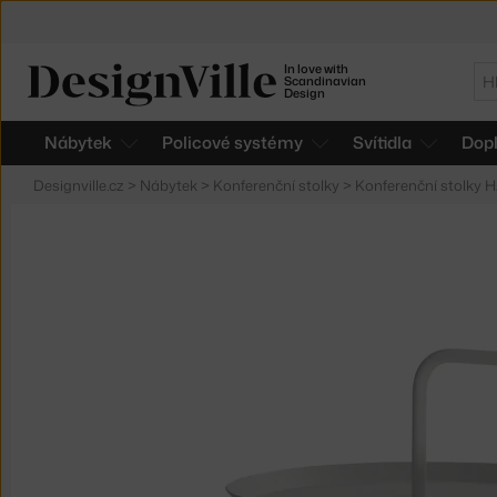
In love with
Hl
Scandinavian
Design
Nábytek
Policové systémy
Svítidla
Dop
Designville.cz
>
Nábytek
>
Konferenční stolky
>
Konferenční stolky 