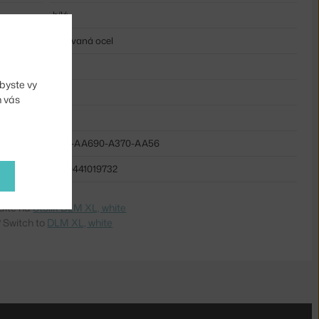
bílá
lakovaná ocel
kov
byste vy
kruh
m vás
kov
HAY-AA690-A370-AA56
5710441019732
dite na
Stolík DLM XL, white
 Switch to
DLM XL, white