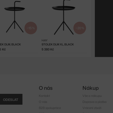
−15 %
−20 %
HAY
EK DLM, BLACK
STOLEK DLM XL, BLACK
6 Kč
5 380 Kč
O nás
Nákup
Kontakt
Vše o nákupu
ODESLAT
O nás
Doprava a platba
B2B spolupráce
Vrácení zboží