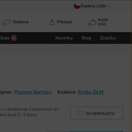
Čeština |
CZK
Košík
Oblíbené
Přihlásit
0 Kč
0
0
Sale
Novinky
Blog
Značky
igner:
Thomas Bentzen
Kolekce:
Stolky DLM
kus
, dodáme do 2 pracovních dní
DO WISHLISTU
ích kusů: 2 - 3 týdny