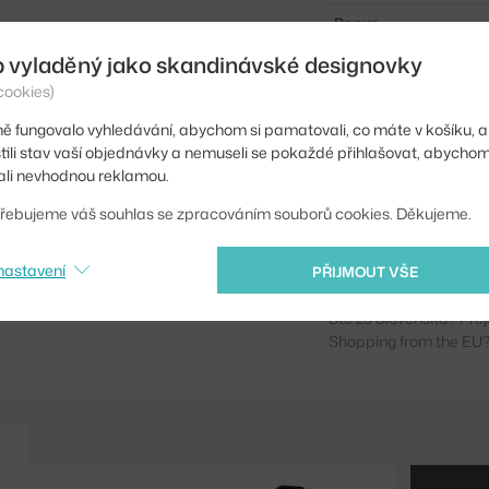
Barva:
b vyladěný jako skandinávské designovky
Materiál:
cookies)
Podnož:
ě fungovalo vyhledávání, abychom si pamatovali, co máte v košíku, a
Tvar stolu:
stili stav vaší objednávky a nemuseli se pokaždé přihlašovat, abycho
li nevhodnou reklamou.
Deska stolu:
řebujeme váš souhlas se zpracováním souborů cookies. Děkujeme.
Kód produktu
EAN
nastavení
PŘIJMOUT VŠE
Ste zo Slovenska? Prej
Shopping from the EU?