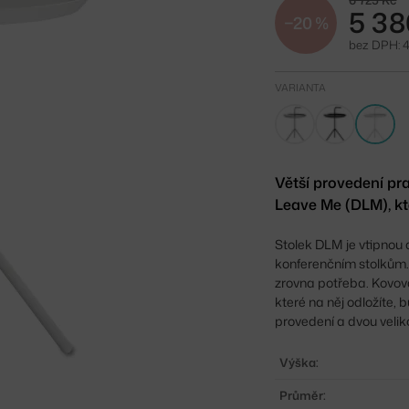
6 725 Kč
5 38
−20 %
bez DPH: 
VARIANTA
Větší provedení pr
Leave Me (DLM), k
Stolek DLM je vtipnou
konferenčním stolkům. 
zrovna potřeba. Kovová
které na něj odložíte,
provedení a dvou veliko
Výška:
Průměr: