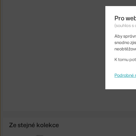
Pro we
(souhlas s 
Aby správn
snadno zji
neobtěžova
K tomu pot
Podrobné 
Ze stejné kolekce