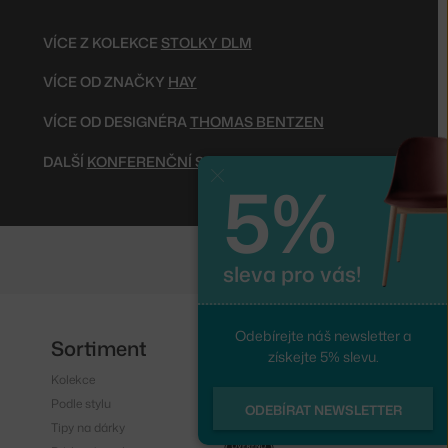
VÍCE Z KOLEKCE
STOLKY DLM
VÍCE OD ZNAČKY
HAY
VÍCE OD DESIGNÉRA
THOMAS BENTZEN
DALŠÍ
KONFERENČNÍ STOLKY
5%
Zavřít
sleva pro vás!
Odebírejte náš newsletter a
Sortiment
Sledujte nás
získejte 5% slevu.
Kolekce
Instagram
Podle stylu
Facebook
ODEBÍRAT NEWSLETTER
Tipy na dárky