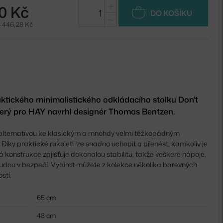
+
0 Kč
DO KOŠÍKU
−
4 446,28 Kč
aktického minimalistického odkládacího stolku Don't
terý pro HAY navrhl designér Thomas Bentzen.
 alternativou ke klasickým a mnohdy velmi těžkopádným
Díky praktické rukojeti lze snadno uchopit a přenést, kamkoliv je
 konstrukce zajišťuje dokonalou stabilitu, takže veškeré nápoje,
 budou v bezpečí. Vybírat můžete z kolekce několika barevných
stí.
65 cm
48 cm