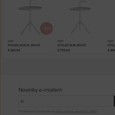
−20 %
HAY
HAY
HAY
STOLEK DLM XL, WHITE
STOLEK DLM, WHITE
STOL
5 380 Kč
5 725 Kč
4 86
Novinky e-mailem
Přihlášením souhlasíte se
zpracováním osobních údajů
.