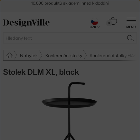
Sleva 5 % pro odběratele
newsletteru
30 dní na vrácení zboží
Košík
0
CZK
MENU
0 Kč
Hledat
HLE
Nábytek
Konferenční stolky
Konferenční stolky HAY
Stolek DLM XL, black