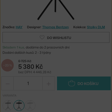
Značka:
HAY
Designer:
Thomas Bentzen
Kolekce:
Stolky DLM
DO WISHLISTU
Skladem 1 kus
, dodáme do 2 pracovních dní
Dodání dalších kusů: 2 - 3 týdny
6 725 Kč
5 380 Kč
−20 %
bez DPH: 4 446,28 Kč
−
+
DO KOŠÍKU
VARIANTA