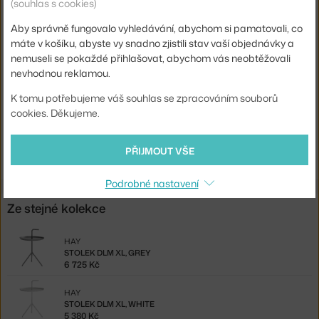
(souhlas s cookies)
Podnož:
kov
Aby správně fungovalo vyhledávání, abychom si pamatovali, co
Tvar stolu:
kruh
máte v košíku, abyste vy snadno zjistili stav vaší objednávky a
Deska stolu:
kov
nemuseli se pokaždé přihlašovat, abychom vás neobtěžovali
nevhodnou reklamou.
Kód produktu
HAY-AA690-A370-AA55
K tomu potřebujeme váš souhlas se zpracováním souborů
EAN
5710441019749
cookies. Děkujeme.
Ste zo Slovenska? Prejdite na
Stolík DLM XL, black
PŘIJMOUT VŠE
Shopping from the EU? Switch to
DLM XL, black
Podrobné nastavení
Ze stejné kolekce
HAY
STOLEK DLM XL, GREY
6 725 Kč
HAY
STOLEK DLM XL, WHITE
5 380 Kč