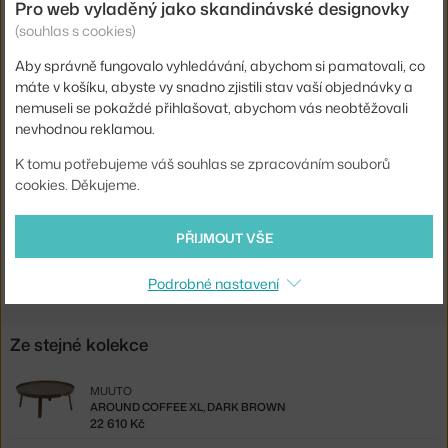
Barva:
tmavě zelená
Pro web vyladěný jako skandinávské designovky
(souhlas s cookies)
Materiál:
překližka, jasanové dřevo
Aby správně fungovalo vyhledávání, abychom si pamatovali, co
Podnož:
dřevo
máte v košíku, abyste vy snadno zjistili stav vaší objednávky a
Tvar stolu:
kruh
nemuseli se pokaždé přihlašovat, abychom vás neobtěžovali
nevhodnou reklamou.
Deska stolu:
dřevo
K tomu potřebujeme váš souhlas se zpracováním souborů
Kód produktu
MUU-AROTABLR09
cookies. Děkujeme.
EAN
5713294887961
PŘIJMOUT VŠE
Ste zo Slovenska? Prejdite na
Around Coffee L, dark green
Shopping from the EU? Switch to
Around Coffee L, dark green
Podrobné nastavení
Ze stejné kolekce
MUUTO
AROUND COFFEE XL, DARK BROWN
22 610 Kč