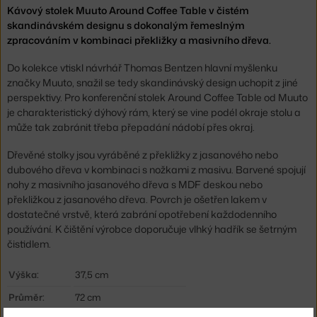
Kávový stolek Muuto Around Coffee Table v čistém
skandinávském designu s dokonalým řemeslným
zpracováním v kombinaci překližky a masivního dřeva.
Do kolekce vtiskl návrhář Thomas Bentzen hlavní myšlenku
značky Muuto, snažil se tedy skandinávský design uchopit z jiné
perspektivy. Pro konferenční stolek Around Coffee Table od Muuto
je charakteristický dýhový rám, který se vine podél okraje stolu a
může tak zabránit třeba přepadání nádobí přes okraj.
Dřevěné stolky jsou vyráběné z překližky z jasanového nebo
dubového dřeva v kombinaci s nožkami z masivu. Barvené spojují
nohy z masivního jasanového dřeva s MDF deskou nebo
překližkou z jasanového dřeva. Povrch je ošetřen lakem v
dostatečné vrstvě, která zabrání opotřebení každodenního
používání. K čištění výrobce doporučuje vlhký hadřík se šetrným
čistidlem.
Výška:
37,5 cm
Průměr:
72 cm