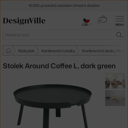
10.000 produktů skladem ihned k dodání
Sleva 5 % pro odběratele
newsletteru
Košík
0
CZK
MENU
0 Kč
30 dní na vrácení zboží
Hledat
HLE
Nábytek
Konferenční stolky
Konferenční stolky Muut
Stolek Around Coffee L, dark green