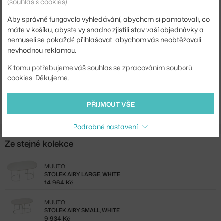
(souhlas s cookies)
Podnož:
kov
Aby správně fungovalo vyhledávání, abychom si pamatovali, co
Tvar stolu:
ovál
máte v košíku, abyste vy snadno zjistili stav vaší objednávky a
Deska stolu:
laminát / linoleum
nemuseli se pokaždé přihlašovat, abychom vás neobtěžovali
nevhodnou reklamou.
Kód produktu
MUU-AIRTABME0303
K tomu potřebujeme váš souhlas se zpracováním souborů
EAN
5710562171821
cookies. Děkujeme.
Ste zo Slovenska? Prejdite na
Stolík Airy medium, white
PŘIJMOUT VŠE
Shopping from the EU? Switch to
Airy Table M, off-white
Podrobné nastavení
Ze stejné kolekce
MUUTO
STOLEK AIRY LARGE, WHITE
14 964 Kč
MUUTO
STOLEK AIRY SMALL, WHITE
9 934 Kč