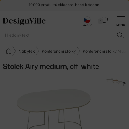
Sleva 5 % pro odběratele
newsletteru
Košík
0
30 dní na vrácení zboží
CZK
MENU
0 Kč
Hledat
HLE
Nábytek
Konferenční stolky
Konferenční stolky Muut
Stolek Airy medium, off-white