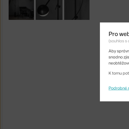
Pro we
(souhlas s 
Aby správn
snadno zji
neobtěžova
K tomu pot
Podrobné 