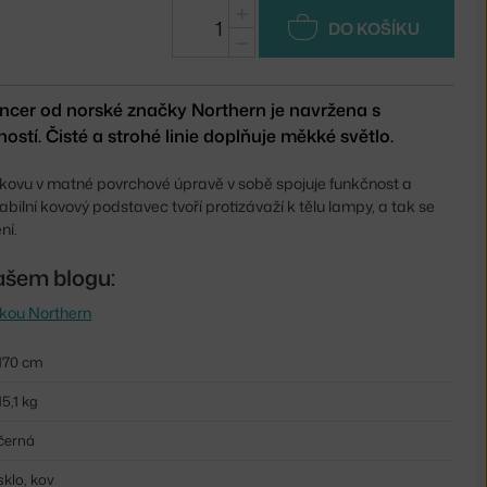
+
DO KOŠÍKU
−
ncer od norské značky Northern je navržena s
stí. Čisté a strohé linie doplňuje měkké světlo.
 kovu v matné povrchové úpravě v sobě spojuje funkčnost a
bilní kovový podstavec tvoří protizávaží k tělu lampy, a tak se
ní.
ašem blogu:
vkou Northern
170 cm
15,1 kg
černá
sklo, kov