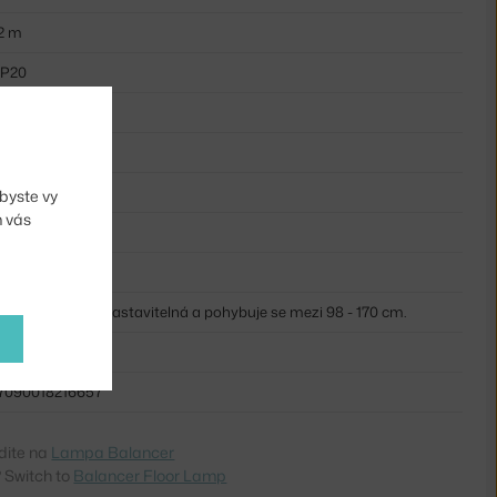
2 m
IP20
kov, sklo
E27
přímé osvětlení
byste vy
m vás
ne
60 W
Výška lampy je nastavitelná a pohybuje se mezi 98 - 170 cm.
NRT-665
7090018216657
dite na
Lampa Balancer
 Switch to
Balancer Floor Lamp