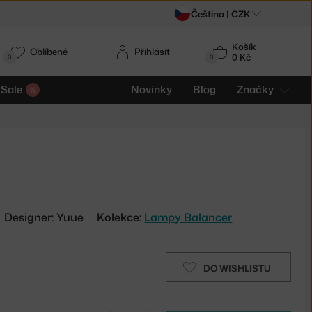
Čeština |
CZK
Košík
Oblíbené
Přihlásit
0 Kč
0
0
Sale
Novinky
Blog
Značky
Designer: Yuue
Kolekce:
Lampy Balancer
DO WISHLISTU