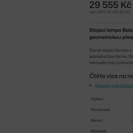
29 555 Kč
bez DPH: 24 425,62 Kč
Stojací lampa Bala
geometrickou přesno
Černá stojací lampa z
jednoduchou formu. Sta
nemusíte bát o převrže
Čtěte více na n
Novinky pod takto
Výška:
Hmotnost:
Barva:
Materiál: