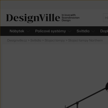
In love with
Hl
Scandinavian
Design
Nábytek
Policové systémy
Svítidla
Dop
Designville.cz
>
Svítidla
>
Stojací lampy
>
Stojací lampy Northern