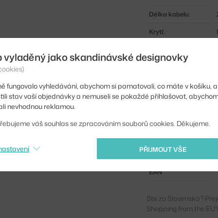
Délka kabelu:
Krytí:
Hlavní materiál:
b vyladěný jako skandinávské designovky
Patice / zdroj:
cookies)
Distribuce světla:
ě fungovalo vyhledávání, abychom si pamatovali, co máte v košíku, a
stili stav vaší objednávky a nemuseli se pokaždé přihlašovat, abycho
Zdroj součástí:
li nevhodnou reklamou.
Max Watt (LED):
řebujeme váš souhlas se zpracováním souborů cookies. Děkujeme.
Info k produktu:
nastavení
PŘIJMOUT VŠE
Kód produktu
EAN
Ste zo Slovenska? Prej
Shopping from the EU?