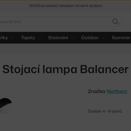
10.000 produktů skladem ihned k dodání
Sleva 5 % pro odběratele
newsletteru
edat
HLEDAT
30 dní na vrácení zboží
lňky
Tapety
Stolování
Outdoor
Summer 
Stojací lampa Balancer
Značka:
Northern
Dodání: 4 - 6 týdnů