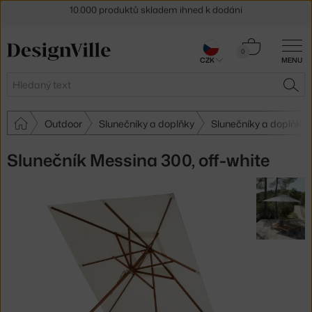
Sleva 5 % pro odběratele
newsletteru
30 dní na vrácení zboží
Košík
0
CZK
MENU
0 Kč
Hledat
HLE
Outdoor
Slunečníky a doplňky
Slunečníky a doplňky
Slunečník Messina 300, off-white