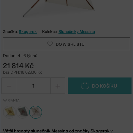
Značka:
Skagerak
Kolekce:
Slunečníky Messina
DO WISHLISTU
Dodání: 4 - 6 týdnů
21 814 Kč
bez DPH: 18 028,10 Kč
−
+
DO KOŠÍKU
VARIANTA
Větší hranatý slunečník Messina od značky Skagerak v