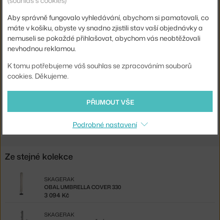
(souhlas s cookies)
Ste zo Slovenska? Prejdite na
Slnečník Messina 300, off-white
Shopping from the EU? Switch to
Messina Umbrella 300, off-white
Aby správně fungovalo vyhledávání, abychom si pamatovali, co
máte v košíku, abyste vy snadno zjistili stav vaší objednávky a
nemuseli se pokaždé přihlašovat, abychom vás neobtěžovali
Související produkty
nevhodnou reklamou.
K tomu potřebujeme váš souhlas se zpracováním souborů
SKAGERAK
cookies. Děkujeme.
OBAL UMBRELLA COVER 330
3 094 Kč
PŘIJMOUT VŠE
SKAGERAK
STOJAN NA SLUNEČNÍK CAPRI 50KG
17 394 Kč
Podrobné nastavení
Ze stejné kolekce
SKAGERAK
OBAL UMBRELLA COVER 330
3 094 Kč
SKAGERAK