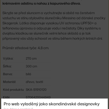
krémovém odstínu s nohou z kapurového dřeva.
Skryjte se před sluncem a vychutnejte si oběd na čerstvém
vzduchu ve stínu stylového slunečníku Messina od dánské značky
Skagerak. Látka disponuje vysokou UV ochranou UPF50+ a
teflonovou úpravou a odpuzuje vodu i nečistoty. Díky systému s
dvojitou kladkou se slunečník velmi lehce skládá a je tak
připravený vás vždy schovat ve stínu během horkých letních dní.
Průměr středové tyče: 4,8 cm.
Výška:
270 cm
Šířka:
300 cm
Barva:
bílá
Materiál:
dřevo, textil
Kód produktu
SKA-S1910120
EAN
5706420044949
Pro web vyladěný jako skandinávské designovky