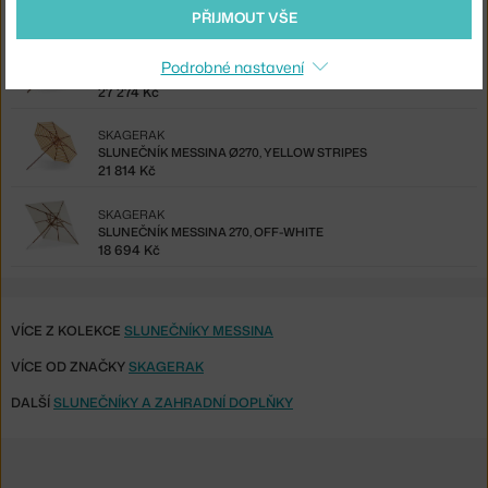
27 274 Kč
PŘIJMOUT VŠE
SKAGERAK
Podrobné nastavení
SLUNEČNÍK MESSINA Ø300, LEMON / SAND STRIPE
27 274 Kč
SKAGERAK
SLUNEČNÍK MESSINA Ø270, YELLOW STRIPES
21 814 Kč
SKAGERAK
SLUNEČNÍK MESSINA 270, OFF-WHITE
18 694 Kč
VÍCE Z KOLEKCE
SLUNEČNÍKY MESSINA
VÍCE OD ZNAČKY
SKAGERAK
DALŠÍ
SLUNEČNÍKY A ZAHRADNÍ DOPLŇKY