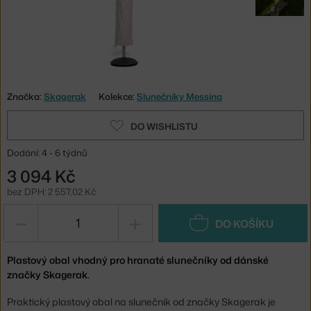
Značka:
Skagerak
Kolekce:
Slunečníky Messina
DO WISHLISTU
Dodání: 4 - 6 týdnů
3 094 Kč
bez DPH: 2 557,02 Kč
−
+
DO KOŠÍKU
Plastový obal vhodný pro hranaté slunečníky od dánské
značky Skagerak.
Praktický plastový obal na slunečník od značky Skagerak je