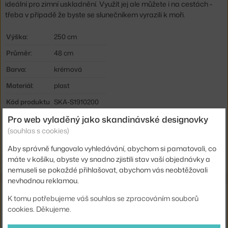
ideální pro zimní uskladnění. Využít jej ale můžete i na cestách -
třeba v případě že byste se slunečníkem vyrazili k moři.
Výška:
250 cm
Průměr:
48 cm
Barva:
krémová
Materiál:
plast
Kód produktu
SKA-S1910200
Pro web vyladěný jako skandinávské designovky
EAN
5706420049296
(souhlas s cookies)
Ste zo Slovenska? Prejdite na
Obal Umbrella Cover 330
Aby správně fungovalo vyhledávání, abychom si pamatovali, co
Shopping from the EU? Switch to
Umbrella Cover 330
máte v košíku, abyste vy snadno zjistili stav vaší objednávky a
nemuseli se pokaždé přihlašovat, abychom vás neobtěžovali
nevhodnou reklamou.
Ze stejné kolekce
K tomu potřebujeme váš souhlas se zpracováním souborů
cookies. Děkujeme.
SKAGERAK
SLUNEČNÍK MESSINA Ø300, APRICOT / GREEN STRIPE