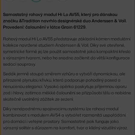
Samostatný rohový modul Hi Lo AV55, který pro dánskou
značku &Tradition navrhlo designérské duo Anderssen & Voll.
Provedení: čalounění v látce Grain 61229.
Rohový modul Hi Lo AV55 představuje základní kámen modulární
kolekce navržené studiem Anderssen & Voll. Díky své otevřené,
symetrické formě jej lze použít samostatně jako kompaktní křeslo
s výrazným tvarem, nebo ho snadno začlenit do větší konfigurace
sedací soupravy.
Sedák jemně stoupá směrem vzhůru a vytváří dynamickou, ale
přirozeně plynulou křivku, která podporuje pohodlný posed a
nenucenou eleganci. Vysoká opěrka poskytuje příjemnou oporu
zad i hlavy, zatímco měkké čalounění se přizpůsobí tělu a nabídne
skutečně uvolněný zážitek ze sezení.
Díky nenápadnému spojovacímu systému lze rohový modul
kombinovat s modulem AV54 a vytvářet rozmanitá uspořádání
pro domácí i veřejné prostory. Samostatně pak funguje jako
výrazný solitér s důrazem na komfort, tvar a klidný vizuální výraz.