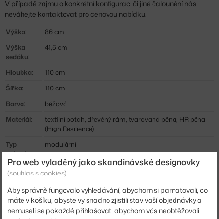
V případě zájmu o konkrétní konfiguraci či jiné čalounění nás
neváhejte kontaktovat pro cenovou nabídku.
Výška:
86 cm
Výška
41,5 cm
sedáku:
Hloubka:
110 cm
Šířka:
110 cm
Barva:
béžová
Materiál:
textilní potah, dřevěný rám, tvarovaná pěna, HR pěna
(High Resilience)
Typ
modulární
pohovky:
Pro web vyladěný jako skandinávské designovky
Kód
AND-146474A235A178-61229
(souhlas s cookies)
produktu
Aby správně fungovalo vyhledávání, abychom si pamatovali, co
máte v košíku, abyste vy snadno zjistili stav vaší objednávky a
Ste zo Slovenska? Prejdite na
Rohový modul Hi Lo AV55, Grain
nemuseli se pokaždé přihlašovat, abychom vás neobtěžovali
61229