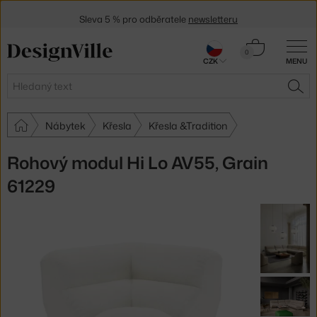
Sleva 5 % pro odběratele
newsletteru
30 dní na vrácení zboží
Košík
0
CZK
MENU
0 Kč
Hledat
HLE
Nábytek
Křesla
Křesla &Tradition
Rohový modul Hi Lo AV55, Grain
61229