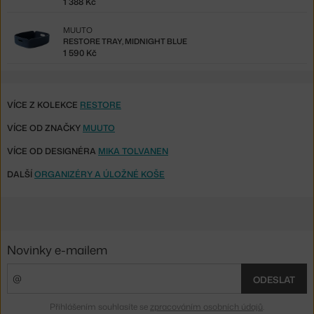
1 388 Kč
MUUTO
RESTORE TRAY, MIDNIGHT BLUE
1 590 Kč
VÍCE Z KOLEKCE
RESTORE
VÍCE OD ZNAČKY
MUUTO
VÍCE OD DESIGNÉRA
MIKA TOLVANEN
DALŠÍ
ORGANIZÉRY A ÚLOŽNÉ KOŠE
Novinky e-mailem
ODESLAT
Přihlášením souhlasíte se
zpracováním osobních údajů
.