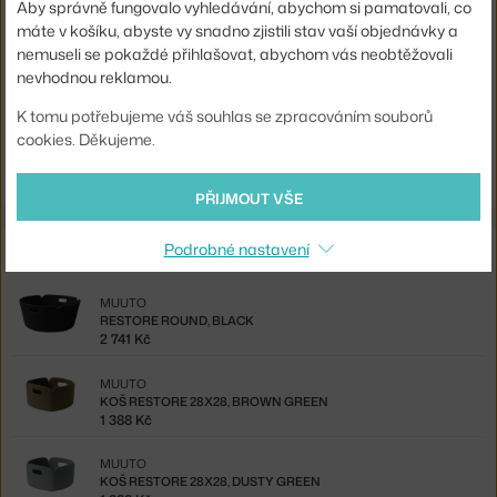
Aby správně fungovalo vyhledávání, abychom si pamatovali, co
Materiál:
polymerová plsť
máte v košíku, abyste vy snadno zjistili stav vaší objednávky a
Kód produktu
MUU-REETRA40A11
nemuseli se pokaždé přihlašovat, abychom vás neobtěžovali
nevhodnou reklamou.
EAN
5710562133072
K tomu potřebujeme váš souhlas se zpracováním souborů
cookies. Děkujeme.
Ste zo Slovenska? Prejdite na
Restore Tray, midnight blue
Shopping from the EU? Switch to
Restore Tray, midnight blue
PŘIJMOUT VŠE
Ze stejné kolekce
Podrobné nastavení
MUUTO
RESTORE ROUND, BLACK
2 741 Kč
MUUTO
KOŠ RESTORE 28X28, BROWN GREEN
1 388 Kč
MUUTO
KOŠ RESTORE 28X28, DUSTY GREEN