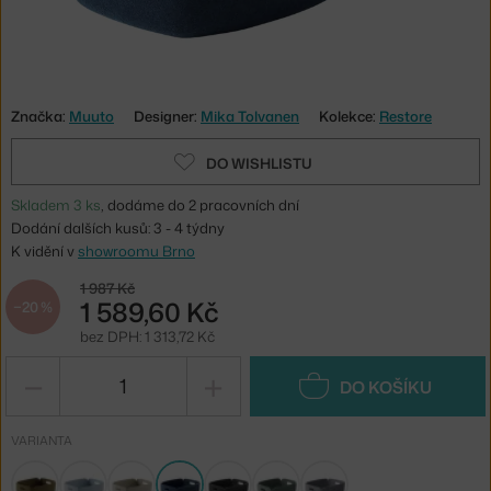
Značka:
Muuto
Designer:
Mika Tolvanen
Kolekce:
Restore
DO WISHLISTU
Skladem 3 ks
, dodáme do 2 pracovních dní
Dodání dalších kusů: 3 - 4 týdny
K vidění v
showroomu Brno
1 987 Kč
1 589,60 Kč
−20 %
bez DPH: 1 313,72 Kč
−
+
DO KOŠÍKU
VARIANTA