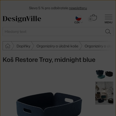
Sleva 5 % pro odběratele
newsletteru
30 dní na vrácení zboží
Košík
0
CZK
MENU
0 Kč
Hledat
HLE
Doplňky
Organizéry a úložné koše
Organizéry a úlož
Koš Restore Tray, midnight blue